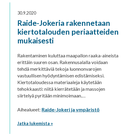
30.9.2020
Raide-Jokeria rakennetaan
kiertotalouden periaatteiden
mukaisesti
Rakentaminen kuluttaa maapallon raaka-aineista
erittäin suuren osan. Rakennusalalla voidaan
tehdä merkittäviä tekoja luonnonvarojen
vastuullisen hyödyntämisen edistämiseksi.
Kiertotaloudessa materiaaleja käytetään
tehokkaasti: niitä kierrätetään ja massojen
siirtelyä pyritään minimoimaan.…
Aihealueet:
Raide-Jokeri ja ympäristö
Jatka lukemista »