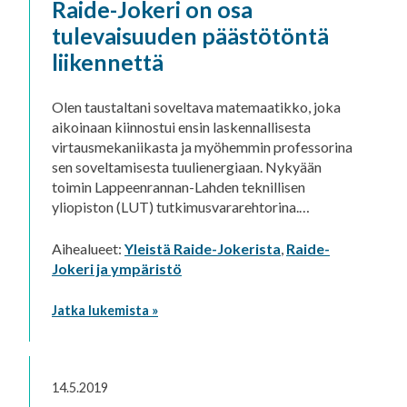
Raide-Jokeri on osa
tulevaisuuden päästötöntä
liikennettä
Olen taustaltani soveltava matemaatikko, joka
aikoinaan kiinnostui ensin laskennallisesta
virtausmekaniikasta ja myöhemmin professorina
sen soveltamisesta tuulienergiaan. Nykyään
toimin Lappeenrannan-Lahden teknillisen
yliopiston (LUT) tutkimusvararehtorina.…
Aihealueet:
Yleistä Raide-Jokerista
,
Raide-
Jokeri ja ympäristö
Jatka lukemista »
14.5.2019