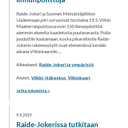
Raide-Jokeri ja Suomen Metsästäjäliiton
Uudenmaan piiri sorvasivat torstaina 19.3. Viikin
Maaherranpuistossa noin 150 linnunpönttöä
aiemmin alueelta kaadetusta puutavarasta. Puita
jouduttiin kaatamaan, koska pikaraitiotie Raide-
Jokerin rakennustyöt ovat etenemässä kevään
aikana Viikinkaarelle.…
Aihealueet:
Raide-Jokeri ja ympäristö
Alueet:
Viikki–Itäkeskus
,
Viikinkaari
Jatka lukemista »
9.9.2019
Raide-Jokerissa tutkitaan