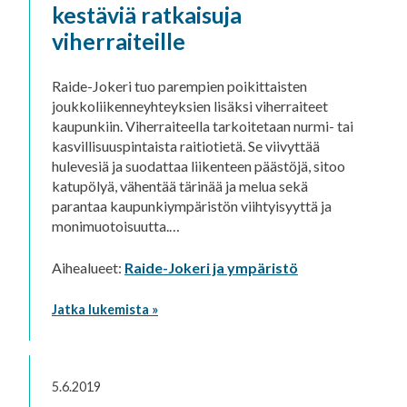
kestäviä ratkaisuja
viherraiteille
Raide-Jokeri tuo parempien poikittaisten
joukkoliikenneyhteyksien lisäksi viherraiteet
kaupunkiin. Viherraiteella tarkoitetaan nurmi- tai
kasvillisuuspintaista raitiotietä. Se viivyttää
hulevesiä ja suodattaa liikenteen päästöjä, sitoo
katupölyä, vähentää tärinää ja melua sekä
parantaa kaupunkiympäristön viihtyisyyttä ja
monimuotoisuutta.…
Aihealueet:
Raide-Jokeri ja ympäristö
Jatka lukemista »
5.6.2019