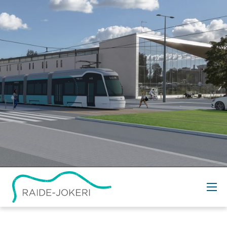
Siirry
sisältöön
Raide-Jokeri ja
ympäristö