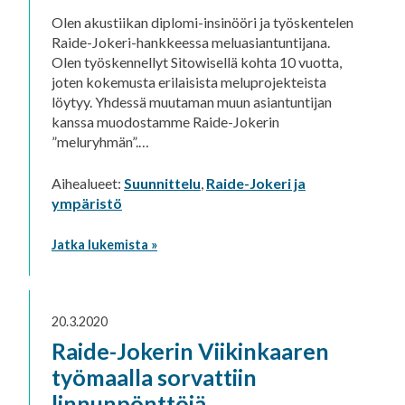
Olen akustiikan diplomi-insinööri ja työskentelen
Raide-Jokeri-hankkeessa meluasiantuntijana.
Olen työskennellyt Sitowisellä kohta 10 vuotta,
joten kokemusta erilaisista meluprojekteista
löytyy. Yhdessä muutaman muun asiantuntijan
kanssa muodostamme Raide-Jokerin
”meluryhmän”.…
Aihealueet:
Suunnittelu
,
Raide-Jokeri ja
ympäristö
Jatka lukemista »
20.3.2020
Raide-Jokerin Viikinkaaren
työmaalla sorvattiin
linnunpönttöjä