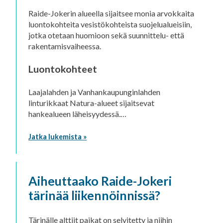
Raide-Jokerin alueella sijaitsee monia arvokkaita
luontokohteita vesistökohteista suojelualueisiin,
jotka otetaan huomioon sekä suunnittelu- että
rakentamisvaiheessa.
Luontokohteet
Laajalahden ja Vanhankaupunginlahden
linturikkaat Natura-alueet sijaitsevat
hankealueen läheisyydessä.…
Jatka lukemista »
Aiheuttaako Raide-Jokeri
tärinää liikennöinnissä?
Tärinälle alttiit paikat on selvitetty ja niihin