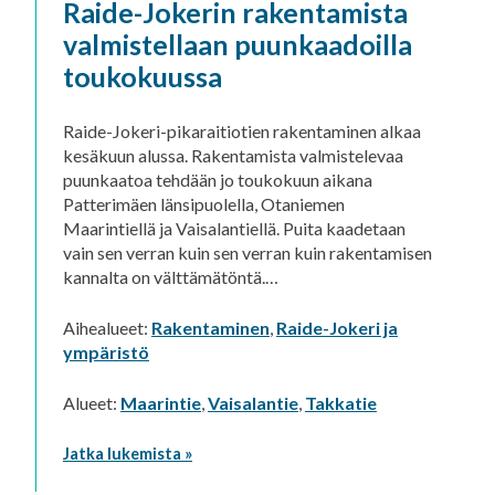
Raide-Jokerin rakentamista
valmistellaan puunkaadoilla
toukokuussa
Raide-Jokeri-pikaraitiotien rakentaminen alkaa
kesäkuun alussa. Rakentamista valmistelevaa
puunkaatoa tehdään jo toukokuun aikana
Patterimäen länsipuolella, Otaniemen
Maarintiellä ja Vaisalantiellä. Puita kaadetaan
vain sen verran kuin sen verran kuin rakentamisen
kannalta on välttämätöntä.…
Aihealueet:
Rakentaminen
,
Raide-Jokeri ja
ympäristö
Alueet:
Maarintie
,
Vaisalantie
,
Takkatie
Jatka lukemista »