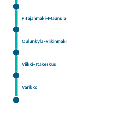
Pitäjänmäki–Maunula
Oulunkylä–Viikinmäki
Viikki–Itäkeskus
Varikko