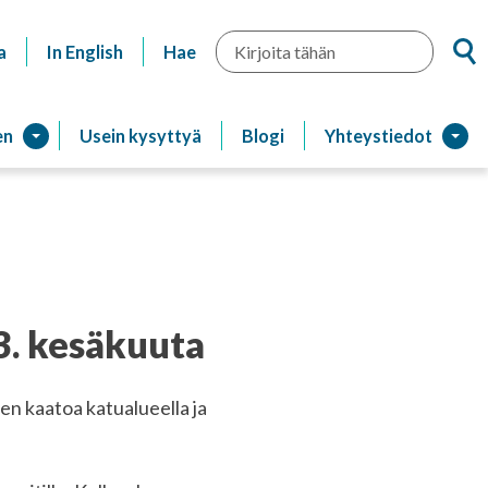
Hae
a
In English
Hae
en
Usein kysyttyä
Blogi
Yhteystiedot
 3. kesäkuuta
den kaatoa katualueella ja