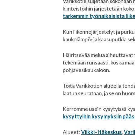
Varikkotie suljetaan kokonaan mo
kiinteistöihin järjestetään koko
tarkemmin työnaikaisista liike
Kun liikennejärjestelyt ja purkut
kaukolämpö- ja kaasuputkia sekä
Häiritsevää melua aiheuttavat t
tekemään runsaasti, koska maape
pohjavesikaukaloon.
Töitä Varikkotien alueella te
laatua seurataan, ja se on huom
Kerromme usein kysytyissä kysy
kysyttyihin kysymyksiin pääs
Alueet:
Viikki–Itäkeskus
,
Vari