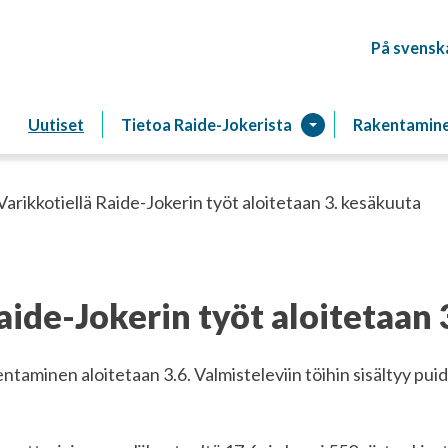
På svensk
Raitiotien
Uutiset
Tietoa Raide-Jokerista
Rakentamin
Varikkotiellä Raide-Jokerin työt aloitetaan 3. kesäkuuta
aide-Jokerin työt aloitetaan
entaminen aloitetaan 3.6. Valmisteleviin töihin sisältyy pui