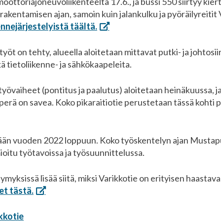
ottoriajoneuvoliikenteeltä 17.6., ja bussi 550 siirtyy kiert
 rakentamisen ajan, samoin kuin jalankulku ja pyöräilyreitit 
nnejärjestelyistä täältä.
yöt on tehty, alueella aloitetaan mittavat putki- ja johtosiirr
 tietoliikenne- ja sähkökaapeleita.
yövaiheet (pontitus ja paalutus) aloitetaan heinäkuussa, ja 
rä on savea. Koko pikaraitiotie perustetaan tässä kohti paa
hdään vuoden 2022 loppuun. Koko työskentelyn ajan Mustap
ioitu työtavoissa ja työsuunnittelussa.
myksissä lisää siitä, miksi Varikkotie on erityisen haasta
et tästä.
kkotie