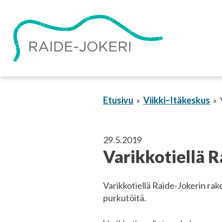
Siirry
sisältöön
Etusivu
Viikki–Itäkeskus
29.5.2019
Varikkotiellä R
Varikkotiellä Raide-Jokerin rak
purkutöitä.