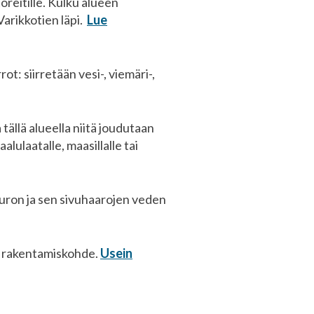
oreitille. Kulku alueen
Varikkotien läpi.
Lue
ot: siirretään vesi-, viemäri-,
tällä alueella niitä joudutaan
lulaatalle, maasillalle tai
uron ja sen sivuhaarojen veden
va rakentamiskohde.
Usein