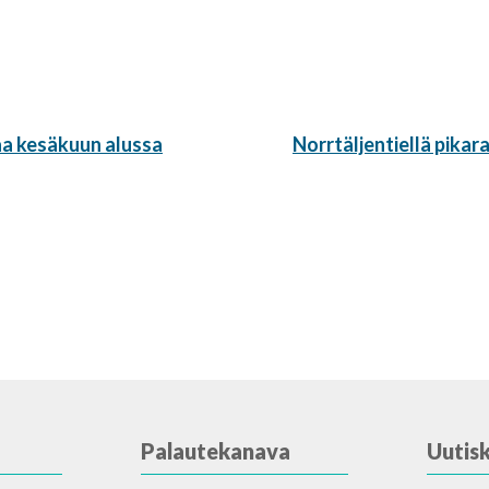
Seuraava
aa kesäkuun alussa
Norrtäljentiellä pikar
artikkeli:
Palautekanava
Uutisk