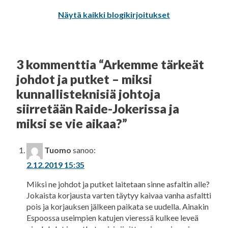
Näytä kaikki blogikirjoitukset
3 kommenttia “
Arkemme tärkeät
johdot ja putket – miksi
kunnallisteknisiä johtoja
siirretään Raide-Jokerissa ja
miksi se vie aikaa?
”
Tuomo
sanoo:
2.12.2019 15:35
Miksi ne johdot ja putket laitetaan sinne asfaltin alle?
Jokaista korjausta varten täytyy kaivaa vanha asfaltti
pois ja korjauksen jälkeen paikata se uudella. Ainakin
Espoossa useimpien katujen vieressä kulkee leveä