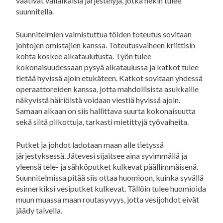
vaativat väliaikaisia järjestelyjä, jotka nekin tulee
suunnitella.
Suunnitelmien valmistuttua töiden toteutus sovitaan
johtojen omistajien kanssa. Toteutusvaiheen kriittisin
kohta koskee aikataulutusta. Työn tulee
kokonaisuudessaan pysyä aikataulussa ja katkot tulee
tietää hyvissä ajoin etukäteen. Katkot sovitaan yhdessä
operaattoreiden kanssa, jotta mahdollisista asukkaille
näkyvistä häiriöistä voidaan viestiä hyvissä ajoin.
Samaan aikaan on siis hallittava suurta kokonaisuutta
sekä siitä pilkottuja, tarkasti mietittyjä työvaiheita.
Putket ja johdot ladotaan maan alle tietyssä
järjestyksessä. Jätevesi sijaitsee aina syvimmällä ja
yleensä tele- ja sähköputket kulkevat päällimmäisenä.
Suunnitelmissa pitää siis ottaa huomioon, kuinka syvällä
esimerkiksi vesiputket kulkevat. Tällöin tulee huomioida
muun muassa maan routasyvyys, jotta vesijohdot eivät
jäädy talvella.