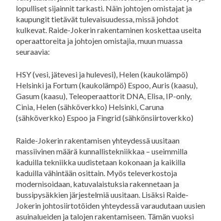
lopulliset sijainnit tarkasti. Näin johtojen omistajat ja
kaupungit tietävät tulevaisuudessa, missä johdot
kulkevat. Raide-Jokerin rakentaminen koskettaa useita
operaattoreita ja johtojen omistajia, muun muassa
seuraavia:
HSY (vesi, jätevesi ja hulevesi), Helen (kaukolämpö)
Helsinki ja Fortum (kaukolämpö) Espoo, Auris (kaasu),
Gasum (kaasu), Teleoperaattorit DNA, Elisa, IP-only,
Cinia, Helen (sähköverkko) Helsinki, Caruna
(sähköverkko) Espoo ja Fingrid (sähkönsiirtoverkko)
Raide-Jokerin rakentamisen yhteydessä uusitaan
massiivinen määrä kunnallistekniikkaa – useimmilla
kaduilla tekniikka uudistetaan kokonaan ja kaikilla
kaduilla vähintään osittain. Myös televerkostoja
modernisoidaan, katuvalaistuksia rakennetaan ja
bussipysäkkien järjestelmiä uusitaan. Lisäksi Raide-
Jokerin johtosiirtotöiden yhteydessä varaudutaan uusien
asuinalueiden ja talojen rakentamiseen. Tämän vuoksi