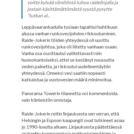
kommentti
voitte kylvää silmitöntä tuhoa raidelinjalla ja
käyttäjältä
jostain käsittämättömästä syystä pysytte
Jokke:
"tutkan al...
Vastaus:
Leppävaarankadulla tosiaan tapahtui huhtikuun
alussa vanhan runkovesijohdon rikkoutuminen.
Raide-Jokerin töiden yhteydessä oli uusittu
runkovesijohtoa, joka oli liitetty vanhaan osaan.
Vanha osa osoittautui valitettavasti niin
huonokuntoiseksi, ettei se kestänyt noussutta
veden painetta, ja rikkoutui uudelleentäytön
yhteydessä. Onneksi vesi saatiin nopeasti
katkaistua ja vuotovesien määrä minimoitua.
Panorama Towerin tilannetta voi kommentoida
vain kiinteistön omistaja.
Raide-Jokerin reitin linjauksesta sen verran, että
Helsingin ja Espoon kaupungit ovat tutkineet asiaa
jo 1990-luvulta alkaen. Linjauksesta päätettäessä
on haettu kompromissia matkustajamäärien ja