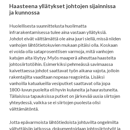
Haasteena yllätykset johtojen sijainnissa
ja kunnossa
Huolellisesta suunnittelusta huolimatta
infrarakentamisessa tulee aina vastaan yllätyksiä.
Johdot eivät välttämättä ole aina juuri siellä, missä niiden
vanhojen lähtötietokuvien mukaan pitäisi olla. Koskaan
ei voida olla sataprosenttisen varmoja, mitä vanhojen
katujen alta löytyy. Myös maaperä aiheuttaa haasteita
johtosiirtotöihin. Esimerkiksi pehmeässä savimaassa
kaivettaessa johdot saattavat työn aikana vajota, jolloin
rakentajilta vaaditaan nopeaa reagointia. Lisäksi
vanhoilla katualueilla vesiputket saattavat olla jopa
1800-luvun puolelta eli hyvin kuluneita ja haurastuneita.
Tällaisissa tapauksissa putket on järkevää uusia siirtojen
yhteydessä, vaikka se ei siirtojen puolesta olisi
välttämätöntä.
Jotta epävarmoista lähtötiedoista johtuvilta ongelmilta
vältyttäisiin jatkossa, dokumentoidaan johtosiirtotyöt ja