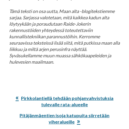
Tämä teksti on osa uutta, Maan alta -blogitekstiemme
sarjaa. Sarjassa valotetaan, mitä kaikkea kadun alta
löytyykään ja poraudutaan Raide-Jokerin
rakennustöiden yhteydessä toteutettaviin
kunnallistekniikan parannustöihin. Kerromme
seuraavissa teksteissä lisää siitä, mitä putkissa maan alla
liikkuu ja miltä arjen perusinfra näyttää.
Syväsukellamme muun muassa sähkökaapeleiden ja
hulevesien maailmaan.
Edellinen
Pirkkolantiellä tehdään pohjanvahvistuksia
artikkeli:
tulevalle rata-alueelle
Seuraava
Pitäjänmäentien isoja katupuita siirretään
artikkeli:
viheralueille