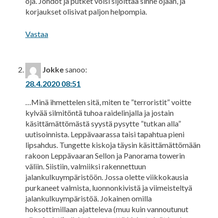
oja. Johdot ja putket voisi sijoittaa sinne ojaan, ja
korjaukset olisivat paljon helpompia.
Vastaa
Jokke
sanoo:
28.4.2020 08:51
…Minä ihmettelen sitä, miten te ”terroristit” voitte
kylvää silmitöntä tuhoa raidelinjalla ja jostain
käsittämättömästä syystä pysytte ”tutkan alla”
uutisoinnista. Leppävaarassa taisi tapahtua pieni
lipsahdus. Tungette kiskoja täysin käsittämättömään
rakoon Leppävaaran Sellon ja Panorama towerin
väliin. Siistiin, valmiiksi rakennettuun
jalankulkuympäristöön. Jossa olette viikkokausia
purkaneet valmista, luonnonkivistä ja viimeisteltyä
jalankulkuympäristöä. Jokainen omilla
hoksottimillaan ajatteleva (muu kuin vannoutunut