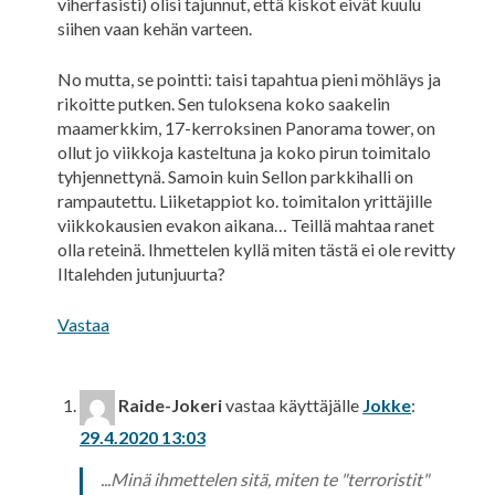
viherfasisti) olisi tajunnut, että kiskot eivät kuulu
siihen vaan kehän varteen.
No mutta, se pointti: taisi tapahtua pieni möhläys ja
rikoitte putken. Sen tuloksena koko saakelin
maamerkkim, 17-kerroksinen Panorama tower, on
ollut jo viikkoja kasteltuna ja koko pirun toimitalo
tyhjennettynä. Samoin kuin Sellon parkkihalli on
rampautettu. Liiketappiot ko. toimitalon yrittäjille
viikkokausien evakon aikana… Teillä mahtaa ranet
olla reteinä. Ihmettelen kyllä miten tästä ei ole revitty
Iltalehden jutunjuurta?
Vastaa
Raide-Jokeri
vastaa käyttäjälle
Jokke
:
29.4.2020 13:03
Alkuperäinen
...Minä ihmettelen sitä, miten te "terroristit"