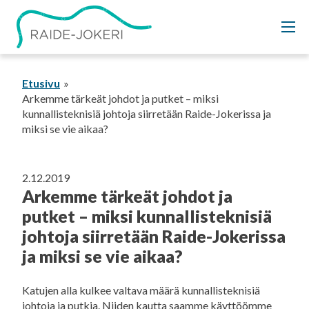
Siirry
sisältöön
Etusivu
Arkemme tärkeät johdot ja putket – miksi
kunnallisteknisiä johtoja siirretään Raide-Jokerissa ja
miksi se vie aikaa?
2.12.2019
Arkemme tärkeät johdot ja
putket – miksi kunnallisteknisiä
johtoja siirretään Raide-Jokerissa
ja miksi se vie aikaa?
Katujen alla kulkee valtava määrä kunnallisteknisiä
johtoja ja putkia. Niiden kautta saamme käyttöömme