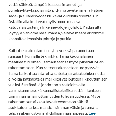
vettä, sähköä, lämpöä, kaasua, internet- ja
puhelinyhteyksiä, ja niitä pitkin jätevetemme ja katujen
sade- ja sulamisvedet kulkevat oikeisiin osoitteisiin.
Asfaltin alla kulkevat myös muun muassa
katuvalaistusten ja liikennevalojen johdot. Kadun alta
löytyy aivan oma maailmansa, valtava määrä arkemme
kannalta olennaisia johtoja ja putkia.
Raitiotien rakentamisen yhteydessä parannetaan
runsaasti kunnallistekniikka. Tämä kadunalainen
maailma tuo oman lisämausteensa myös pikaraitiotien
rakentamiseen. Kun raiteet rakennetaan, ne pysyvät.
Tämä tarkoittaa sitä, että raiteita ja raitiotieliikennettä
ei voida katkaista esimerkiksi vesiputken rikkoutumisen
vuoksi. Siirtämällä johdot pois raiteiden alta
varmistamme sekä kunnallistekniikan että liikenteen
toiminnan ja häiriöttömyyden tulevaisuudessa. Myös
rakentamisen aikana tavoitteemme on häiritä
asukkaiden arkea mahdollisimman vähän ja samalla
tehdä rakennustyö mahdollisimman nopeasti.
Lue