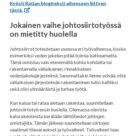
Kyösti Ratian blogiteksti aiheeseen liittyen
tästä.
Jokainen vaihe johtosiirtotyössä
on mietitty huolella
Johtosiirrot toteutetaan useassa eri työvaiheessa, koska
esimerkiksi veden jakelun pitää toimia katkeamatta.
Tämä onnistuu vain etenemällä kohta kohdalta tai
rakentamalla väliaikainen, rinnakkainen
vedenjakelujärjestelmä. Sanomattakin lienee selvää, että
väliaikaisen järjestelmän rakentaminen tulisi kalliiksi
sekä olisi ylimääräistä ja turhaa työtä.
Kun katua tai rataa aletaan rakentaa, suunnitellaan
johtosiirtotyö ensin huolella. Olemassa olevista
katurakenteista kerätään lähtötiedot johtojen
omistajilta. Tämän jälkeen suunnitellaan siirtojen
vaatimat tilavaraukset ja työvaiheet. Työvaiheet taas