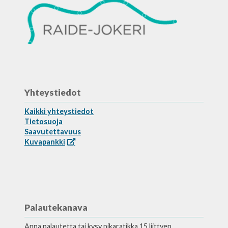
Yhteystiedot
Kaikki yhteystiedot
Tietosuoja
Saavutettavuus
Kuvapankki
Palautekanava
Anna palautetta tai kysy pikaratikka 15 liittyen.