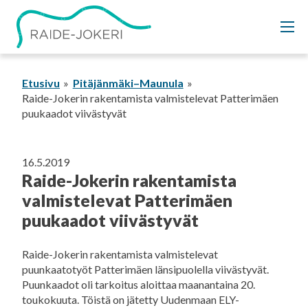
Siirry
sisältöön
Etusivu
Pitäjänmäki–Maunula
Raide-Jokerin rakentamista valmistelevat Patterimäen
puukaadot viivästyvät
16.5.2019
Raide-Jokerin rakentamista
valmistelevat Patterimäen
puukaadot viivästyvät
Raide-Jokerin rakentamista valmistelevat
puunkaatotyöt Patterimäen länsipuolella viivästyvät.
Puunkaadot oli tarkoitus aloittaa maanantaina 20.
toukokuuta. Töistä on jätetty Uudenmaan ELY-