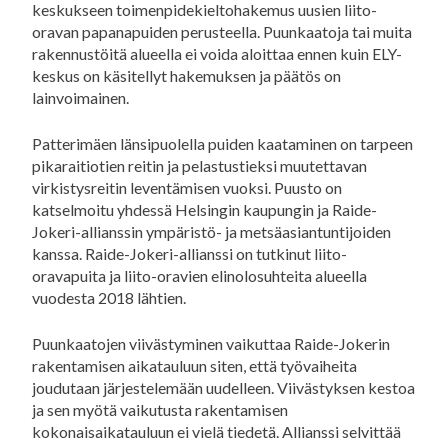
keskukseen toimenpidekieltohakemus uusien liito-
oravan papanapuiden perusteella. Puunkaatoja tai muita
rakennustöitä alueella ei voida aloittaa ennen kuin ELY-
keskus on käsitellyt hakemuksen ja päätös on
lainvoimainen.
Patterimäen länsipuolella puiden kaataminen on tarpeen
pikaraitiotien reitin ja pelastustieksi muutettavan
virkistysreitin leventämisen vuoksi. Puusto on
katselmoitu yhdessä Helsingin kaupungin ja Raide-
Jokeri-allianssin ympäristö- ja metsäasiantuntijoiden
kanssa. Raide-Jokeri-allianssi on tutkinut liito-
oravapuita ja liito-oravien elinolosuhteita alueella
vuodesta 2018 lähtien.
Puunkaatojen viivästyminen vaikuttaa Raide-Jokerin
rakentamisen aikatauluun siten, että työvaiheita
joudutaan järjestelemään uudelleen. Viivästyksen kestoa
ja sen myötä vaikutusta rakentamisen
kokonaisaikatauluun ei vielä tiedetä. Allianssi selvittää