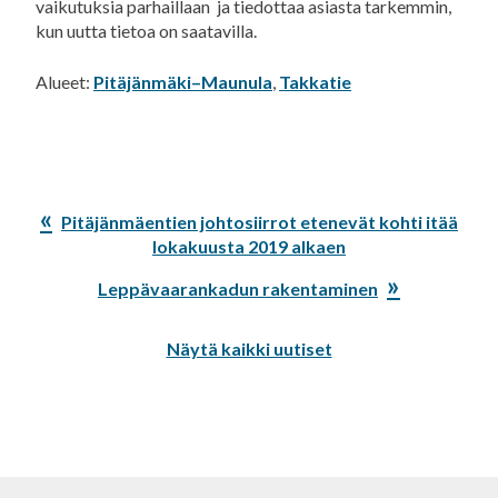
vaikutuksia parhaillaan ja tiedottaa asiasta tarkemmin,
kun uutta tietoa on saatavilla.
Alueet:
Pitäjänmäki–Maunula
,
Takkatie
Edellinen
Pitäjänmäentien johtosiirrot etenevät kohti itää
artikkeli:
lokakuusta 2019 alkaen
Seuraava
Leppävaarankadun rakentaminen
artikkeli:
Näytä kaikki uutiset