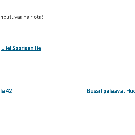
heutuvaa häiriötä!
,
Eliel Saarisen tie
Seuraava
la 42
Bussit palaavat Hu
artikkeli: