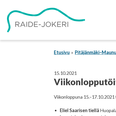
Siirry
sisältöön
Etusivu
Pitäjänmäki–Maunu
15.10.2021
Viikonlopputöi
Viikonloppuna 15.–17.10.2021 t
Eliel Saarisen tiellä
Huopalah