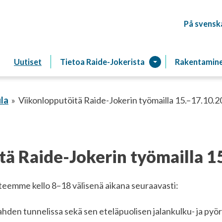
På svensk
Raitiotien
Uutiset
Tietoa Raide-Jokerista
Rakentamin
la
Viikonlopputöitä Raide-Jokerin työmailla 15.–17.10.
tä Raide-Jokerin työmailla 1
eemme kello 8–18 välisenä aikana seuraavasti:
den tunnelissa sekä sen eteläpuolisen jalankulku- ja pyörä