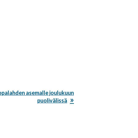
opalahden asemalle joulukuun
puolivälissä