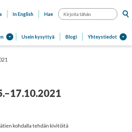
Hae
a
In English
Hae
en
Usein kysyttyä
Blogi
Yhteystiedot
2021
5.–17.10.2021
tien kohdalla tehdän kivitöitä