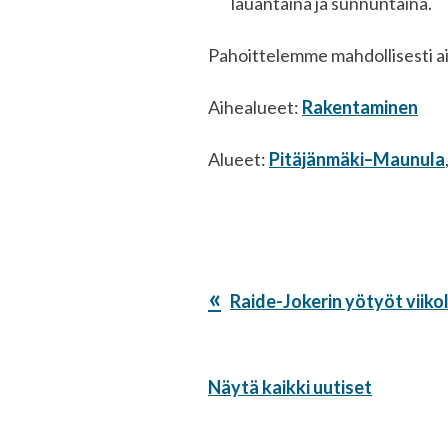
lauantaina ja sunnuntaina.
Pahoittelemme mahdollisesti ai
Aihealueet:
Rakentaminen
Alueet:
Pitäjänmäki–Maunula
Edellinen
Raide-Jokerin yötyöt viikol
artikkeli:
Näytä kaikki uutiset