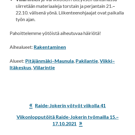
siirretään materiaaleja torstain ja perjantain 21.
–
22.10. välisenä yönä. Liikenteenohjaajat ovat paikalla
työn ajan.
Pahoittelemme yötöistä aiheutuvaa häiriötä!
Aihealueet:
Rakentaminen
Alueet:
Pitäjänmäki–Maunula
,
Pakilantie
,
Viikki–
Itäkeskus
,
Viilarintie
Edellinen
Raide-Jokerin yötyöt viikolla 41
artikkeli:
Seuraava
Viikonlopputöitä Raide-Jokerin työmailla 15.–
artikkeli:
17.10.2021