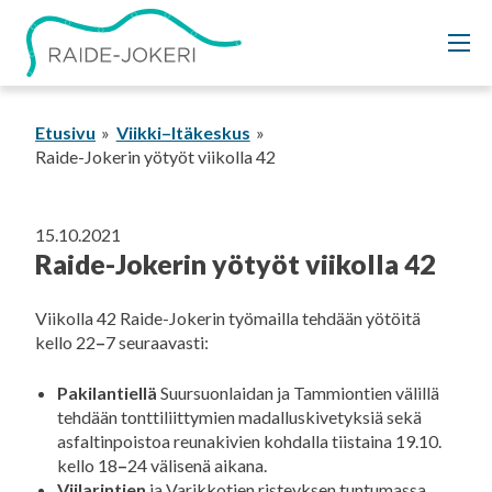
Siirry
sisältöön
Etusivu
Viikki–Itäkeskus
Raide-Jokerin yötyöt viikolla 42
15.10.2021
Raide-Jokerin yötyöt viikolla 42
Viikolla 42 Raide-Jokerin työmailla tehdään yötöitä
kello 22
–
7 seuraavasti:
Pakilantiellä
Suursuonlaidan ja Tammiontien välillä
tehdään tonttiliittymien madalluskivetyksiä sekä
asfaltinpoistoa reunakivien kohdalla tiistaina 19.10.
kello 18
–
24 välisenä aikana.
Viilarintien
ja Varikkotien risteyksen tuntumassa