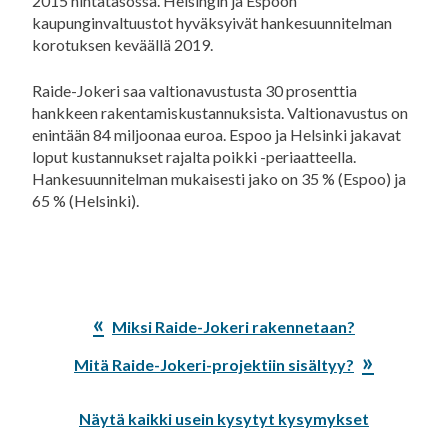
2015 hintatasossa. Helsingin ja Espoon
kaupunginvaltuustot hyväksyivät hankesuunnitelman
korotuksen keväällä 2019.
Raide-Jokeri saa valtionavustusta 30 prosenttia
hankkeen rakentamiskustannuksista. Valtionavustus on
enintään 84 miljoonaa euroa. Espoo ja Helsinki jakavat
loput kustannukset rajalta poikki -periaatteella.
Hankesuunnitelman mukaisesti jako on 35 % (Espoo) ja
65 % (Helsinki).
Edellinen
Miksi Raide-Jokeri rakennetaan?
artikkeli:
Seuraava
Mitä Raide-Jokeri-projektiin sisältyy?
artikkeli:
Näytä kaikki usein kysytyt kysymykset