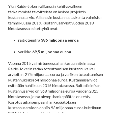
Yksi Raide-Jokeri-allianssin kehitysvaiheen
tärkeimmistä tavoitteista on laskea projektin
kustannusarvio. Allianssin kustannuslaskenta valmistui
tammikuussa 2019. Kustannusarviot vuoden 2018
hintatasossa esitettyinä ovat:
raitiotieinfra
386 miljoonaa euroa
varikko
69,5 miljoonaa euroa
Vuonna 2015 valmistuneessa hankesuunnitelmassa
Raide-Jokerin radan toteuttamisen kustannuksiksi
arvioitiin 275 miljoonaa euroa ja varikon toteuttamisen
kustannuksiksi 64 miljoonaa euroa. Kustannusarviot
esitetään huhtikuun 2015 hintatasossa. Raitiotieinfran
kustannusarvio on 368 miljoonaa euroa vuoden 2015
hintatasossa, jossa aiempi hankepäätös on tehty.
Korotus aikaisempaan hankepäätöksen
kustannusarvioon on siis 93 miljoonaa euroa huhtikuun