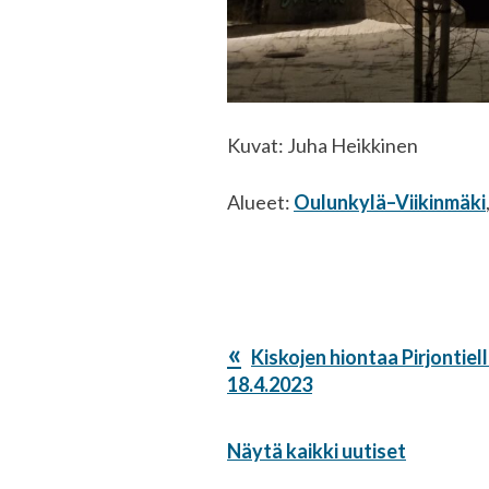
Kuvat: Juha Heikkinen
Alueet:
Oulunkylä–Viikinmäki
Edellinen
Kiskojen hiontaa Pirjontiell
artikkeli:
18.4.2023
Näytä kaikki uutiset