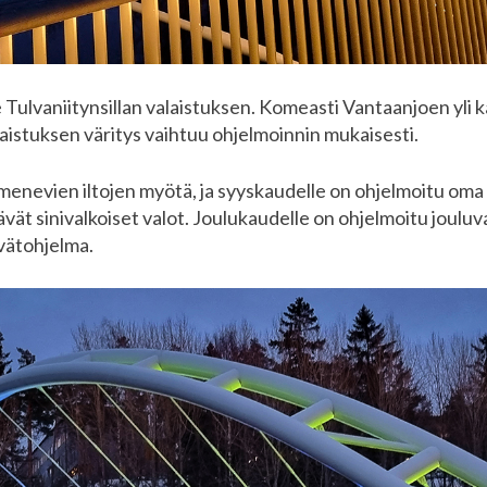
ulvaniitynsillan valaistuksen. Komeasti Vantaanjoen yli ka
alaistuksen väritys vaihtuu ohjelmoinnin mukaisesti.
imenevien iltojen myötä, ja syyskaudelle on ohjelmoitu oma
ävät sinivalkoiset valot. Joulukaudelle on ohjelmoitu joulu
evätohjelma.