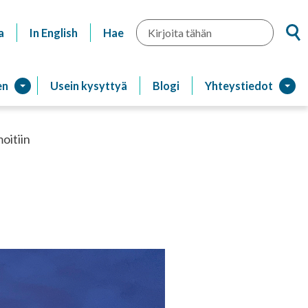
Hae
a
In English
Hae
en
Usein kysyttyä
Blogi
Yhteystiedot
moitiin