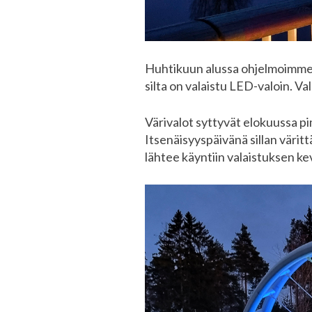
Huhtikuun alussa ohjelmoimme T
silta on valaistu LED-valoin. V
Värivalot syttyvät elokuussa p
Itsenäisyyspäivänä sillan väritt
lähtee käyntiin valaistuksen k