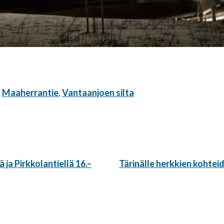
,
Maaherrantie
,
Vantaanjoen silta
Seuraava
ä ja Pirkkolantiellä 16.–
Tärinälle herkkien kohtei
artikkeli: