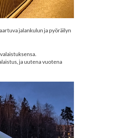
artuva jalankulun ja pyöräilyn
 valaistuksensa.
valaistus, ja uutena vuotena