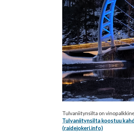
Tulvaniitynsilta on vinopalkkine
Tulvaniitynsilta koostuu kahd
(raidejokeri.info)