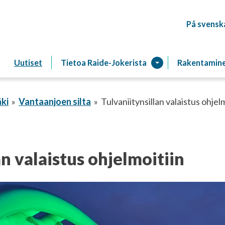
På svensk
Raitiotien
Uutiset
Tietoa Raide-Jokerista
Rakentamin
ki
Vantaanjoen silta
Tulvaniitynsillan valaistus ohjel
an valaistus ohjelmoitiin