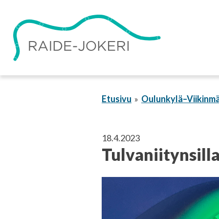
Siirry
sisältöön
Etusivu
Oulunkylä–Viikinmä
18.4.2023
Tulvaniitynsill