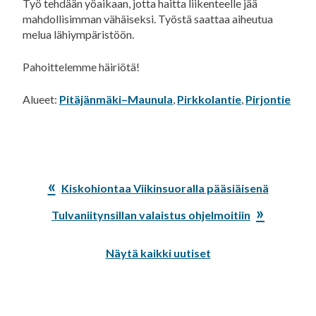
Työ tehdään yöaikaan, jotta haitta liikenteelle jää
mahdollisimman vähäiseksi. Työstä saattaa aiheutua
melua lähiympäristöön.
Pahoittelemme häiriötä!
Alueet:
Pitäjänmäki–Maunula
,
Pirkkolantie
,
Pirjontie
Edellinen
Kiskohiontaa Viikinsuoralla pääsiäisenä
artikkeli:
Seuraava
Tulvaniitynsillan valaistus ohjelmoitiin
artikkeli:
Näytä kaikki uutiset