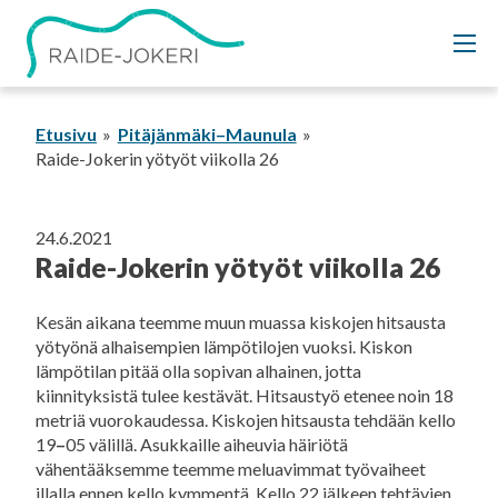
Siirry
sisältöön
Etusivu
Pitäjänmäki–Maunula
Raide-Jokerin yötyöt viikolla 26
24.6.2021
Raide-Jokerin yötyöt viikolla 26
Kesän aikana teemme muun muassa kiskojen hitsausta
yötyönä alhaisempien lämpötilojen vuoksi. Kiskon
lämpötilan pitää olla sopivan alhainen, jotta
kiinnityksistä tulee kestävät. Hitsaustyö etenee noin 18
metriä vuorokaudessa. Kiskojen hitsausta tehdään kello
19
–
05 välillä. Asukkaille aiheuvia häiriötä
vähentääksemme teemme meluavimmat työvaiheet
illalla ennen kello kymmentä. Kello 22 jälkeen tehtävien