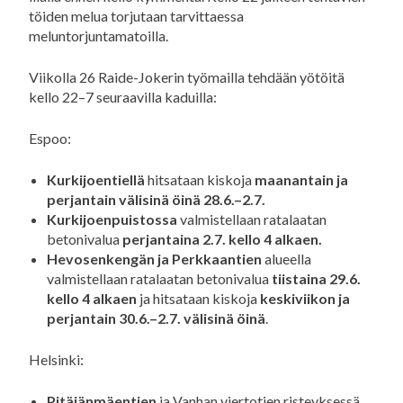
töiden melua torjutaan tarvittaessa
meluntorjuntamatoilla.
Viikolla 26 Raide-Jokerin työmailla tehdään yötöitä
kello 22–7 seuraavilla kaduilla:
Espoo:
Kurkijoentiellä
hitsataan kiskoja
maanantain ja
perjantain välisinä öinä 28.6.–2.7.
Kurkijoenpuistossa
valmistellaan ratalaatan
betonivalua
perjantaina 2.7. kello 4 alkaen.
Hevosenkengän ja Perkkaantien
alueella
valmistellaan ratalaatan betonivalua
tiistaina 29.6.
kello 4 alkaen
ja hitsataan kiskoja
keskiviikon ja
perjantain 30.6.–2.7. välisinä öinä
.
Helsinki:
Pitäjänmäentien
ja Vanhan viertotien risteyksessä