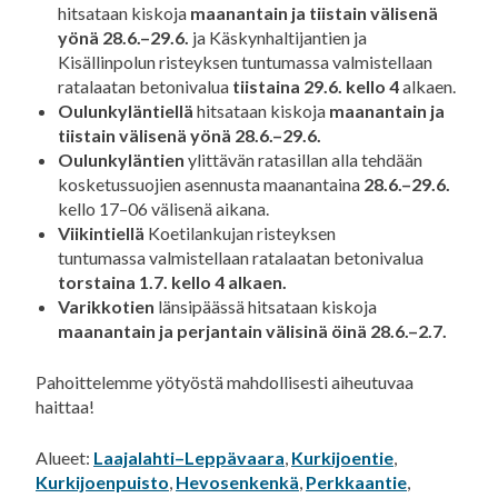
hitsataan kiskoja
maanantain ja tiistain välisenä
yönä 28.6.–29.6.
ja Käskynhaltijantien ja
Kisällinpolun risteyksen tuntumassa valmistellaan
ratalaatan betonivalua
tiistaina 29.6. kello 4
alkaen.
Oulunkyläntiellä
hitsataan kiskoja
maanantain ja
tiistain välisenä yönä 28.6.–29.6.
Oulunkyläntien
ylittävän ratasillan alla tehdään
kosketussuojien asennusta maanantaina
28.6.–29.6.
kello 17–06 välisenä aikana.
Viikintiellä
Koetilankujan risteyksen
tuntumassa valmistellaan ratalaatan betonivalua
torstaina 1.7. kello 4 alkaen.
Varikkotien
länsipäässä hitsataan kiskoja
maanantain ja perjantain välisinä öinä 28.6.–2.7.
Pahoittelemme yötyöstä mahdollisesti aiheutuvaa
haittaa!
Alueet:
Laajalahti–Leppävaara
,
Kurkijoentie
,
Kurkijoenpuisto
,
Hevosenkenkä
,
Perkkaantie
,