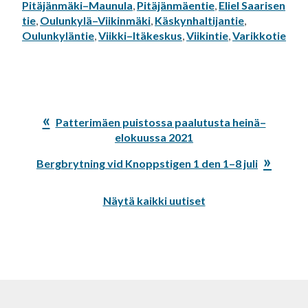
Pitäjänmäki–Maunula
,
Pitäjänmäentie
,
Eliel Saarisen
tie
,
Oulunkylä–Viikinmäki
,
Käskynhaltijantie
,
Oulunkyläntie
,
Viikki–Itäkeskus
,
Viikintie
,
Varikkotie
Edellinen
Patterimäen puistossa paalutusta heinä–
artikkeli:
elokuussa 2021
Seuraava
Bergbrytning vid Knoppstigen 1 den 1–8 juli
artikkeli:
Näytä kaikki uutiset