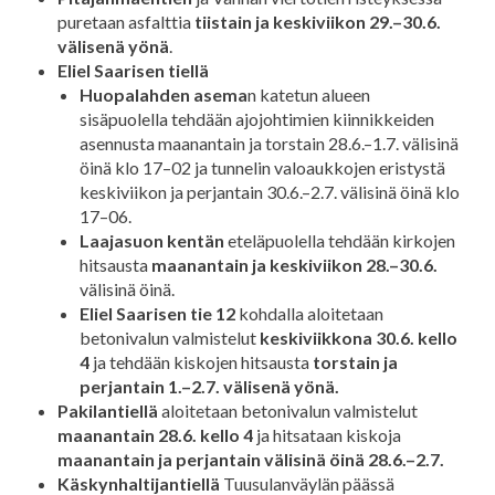
puretaan asfalttia
tiistain ja keskiviikon 29.–30.6.
välisenä yönä
.
Eliel Saarisen tiellä
Huopalahden asema
n katetun alueen
sisäpuolella tehdään ajojohtimien kiinnikkeiden
asennusta maanantain ja torstain 28.6.–1.7. välisinä
öinä klo 17–02 ja tunnelin valoaukkojen eristystä
keskiviikon ja perjantain 30.6.–2.7. välisinä öinä klo
17–06.
Laajasuon kentän
eteläpuolella tehdään kirkojen
hitsausta
maanantain ja keskiviikon 28.–30.6.
välisinä öinä.
Eliel Saarisen tie 12
kohdalla aloitetaan
betonivalun valmistelut
keskiviikkona 30.6. kello
4
ja tehdään kiskojen hitsausta
torstain ja
perjantain 1.–2.7. välisenä yönä.
Pakilantiellä
aloitetaan betonivalun valmistelut
maanantain 28.6. kello 4
ja hitsataan kiskoja
maanantain ja perjantain välisinä öinä 28.6.–2.7.
Käskynhaltijantiellä
Tuusulanväylän päässä