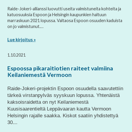
Raide-Jokeri-allianssi luovutti useita valmistuneita kohteita ja
katuosuuksia Espoon ja Helsingin kaupunkien haltuun
marraskuun 2021 lopussa. Valtaosa Espoon osuuden kaduista
on jo valmistunut.…
Lue kirjoitus »
1.10.2021
Espoossa pikaraitiotien raiteet valmiina
Keilaniemestä Vermoon
Raide-Jokeri-projektin Espoon osuudella saavutettiin
tärkeä virstanpylväs syyskuun lopussa. Yhtenäistä
kaksoisraidetta on nyt Keilaniemestä
Kuusisaarentieltä Leppävaaran kautta Vermoon
Helsingin rajalle saakka. Kiskot saatiin yhdistettyä
30.
…