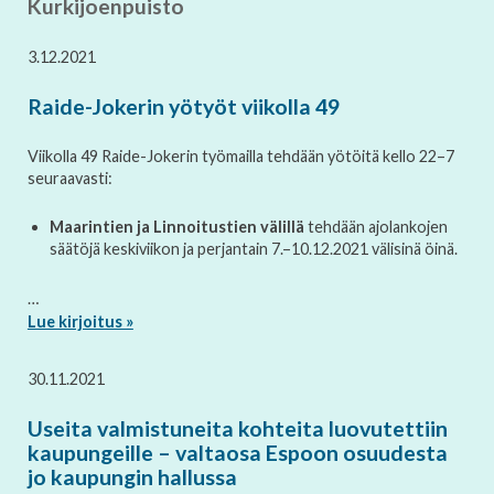
Kurkijoenpuisto
3.12.2021
Raide-Jokerin yötyöt viikolla 49
Viikolla 49 Raide-Jokerin työmailla tehdään yötöitä kello 22–7
seuraavasti:
Maarintien ja Linnoitustien välillä
tehdään ajolankojen
säätöjä keskiviikon ja perjantain 7.–10.12.2021 välisinä öinä.
…
Lue kirjoitus »
30.11.2021
Useita valmistuneita kohteita luovutettiin
kaupungeille – valtaosa Espoon osuudesta
jo kaupungin hallussa