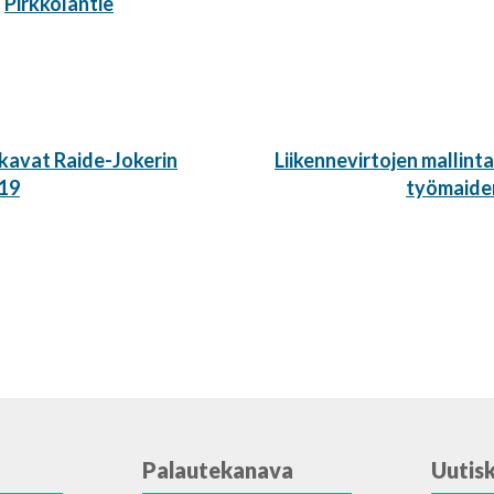
,
Pirkkolantie
Seuraava
kavat Raide-Jokerin
Liikennevirtojen mallint
artikkeli:
019
työmaiden
Palautekanava
Uutisk