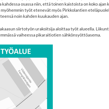
 kahdessa osassa niin, että toinen kaistoista on koko ajan
ja myöhemmin työt etenevät myös Pirkkolantien eteläpuole
hteensä noin kahden kuukauden ajan.
aasun siirtotyön urakoitsija aloittaa työt alueella. Liiku
mmässä vaiheessa pikaraitiotien sähkönsyöttöasema.