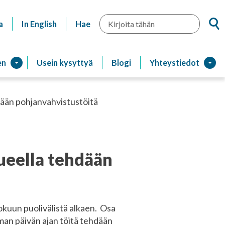
Hae
a
In English
Hae
en
Usein kysyttyä
Blogi
Yhteystiedot
hdään pohjanvahvistustöitä
lueella tehdään
okuun puolivälistä alkaen. Osa
man päivän ajan töitä tehdään