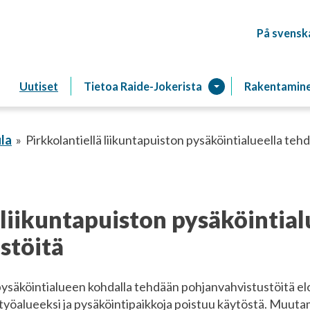
På svensk
Raitiotien
Uutiset
Tietoa Raide-Jokerista
Rakentamin
la
Pirkkolantiellä liikuntapuiston pysäköintialueella te
 liikuntapuiston pysäköintia
stöitä
 pysäköintialueen kohdalla tehdään pohjanvahvistustöitä el
yöalueeksi ja pysäköintipaikkoja poistuu käytöstä. Muuta