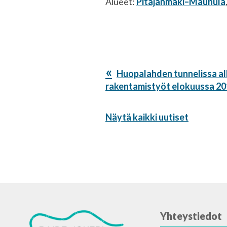
Alueet:
Pitäjänmäki–Maunula
Edellinen
Huopalahden tunnelissa al
artikkeli:
rakentamistyöt elokuussa 2
Näytä kaikki uutiset
Yhteystiedot