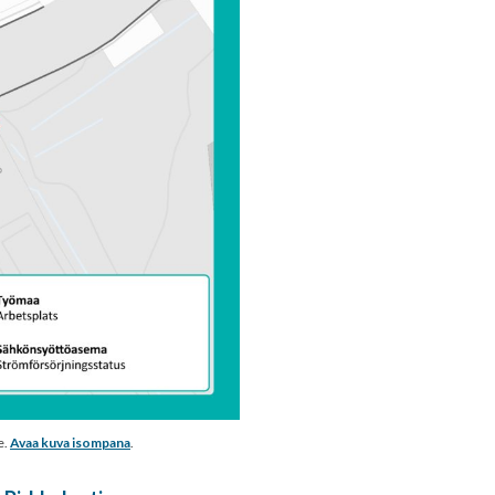
e.
Avaa kuva isompana
.