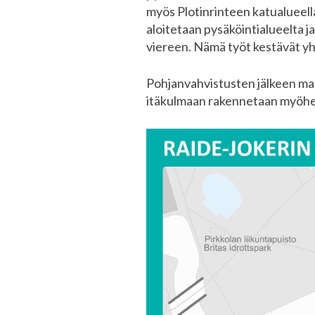
myös Plotinrinteen katualueella
aloitetaan pysäköintialueelta 
viereen. Nämä työt kestävät y
Pohjanvahvistusten jälkeen maak
itäkulmaan rakennetaan myöhe