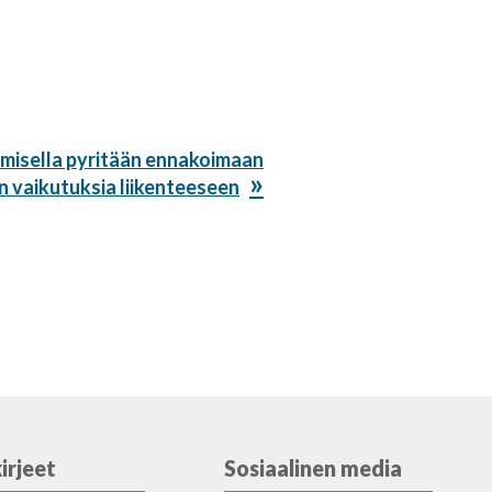
amisella pyritään ennakoimaan
 vaikutuksia liikenteeseen
irjeet
Sosiaalinen media