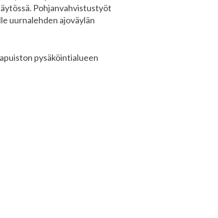
 käytössä. Pohjanvahvistustyöt
lle uurnalehden ajoväylän
ntapuiston pysäköintialueen