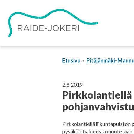
Siirry
sisältöön
Etusivu
Pitäjänmäki–Maunu
2.8.2019
Pirkkolantiellä
pohjanvahvistu
Pirkkolantiellä liikuntapuiston
pysäköintialueesta muutetaan t