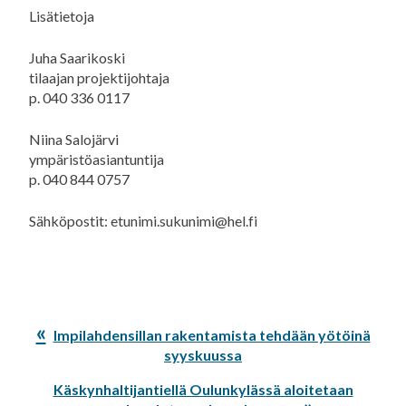
Lisätietoja
Juha Saarikoski
tilaajan projektijohtaja
p. 040 336 0117
Niina Salojärvi
ympäristöasiantuntija
p. 040 844 0757
Sähköpostit: etunimi.sukunimi@hel.fi
Edellinen
Impilahdensillan rakentamista tehdään yötöinä
artikkeli:
syyskuussa
Seuraava
Käskynhaltijantiellä Oulunkylässä aloitetaan