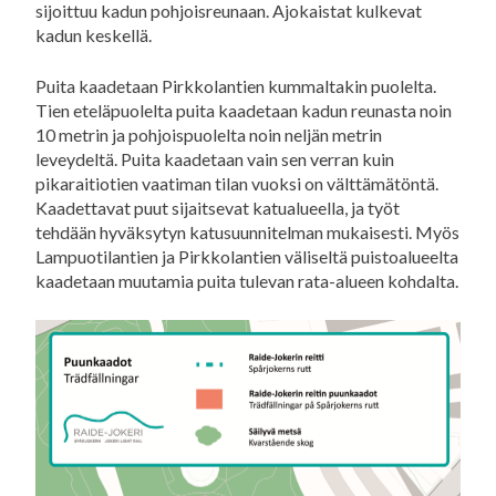
sijoittuu kadun pohjoisreunaan. Ajokaistat kulkevat
kadun keskellä.
Puita kaadetaan Pirkkolantien kummaltakin puolelta.
Tien eteläpuolelta puita kaadetaan kadun reunasta noin
10 metrin ja pohjoispuolelta noin neljän metrin
leveydeltä. Puita kaadetaan vain sen verran kuin
pikaraitiotien vaatiman tilan vuoksi on välttämätöntä.
Kaadettavat puut sijaitsevat katualueella, ja työt
tehdään hyväksytyn katusuunnitelman mukaisesti. Myös
Lampuotilantien ja Pirkkolantien väliseltä puistoalueelta
kaadetaan muutamia puita tulevan rata-alueen kohdalta.