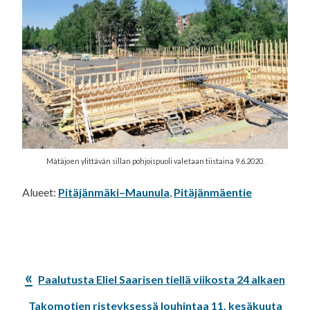
Mätäjoen ylittävän sillan pohjoispuoli valetaan tiistaina 9.6.2020.
Alueet:
Pitäjänmäki–Maunula
,
Pitäjänmäentie
Edellinen
Paalutusta Eliel Saarisen tiellä viikosta 24 alkaen
artikkeli:
Seuraava
Takomotien risteyksessä louhintaa 11. kesäkuuta