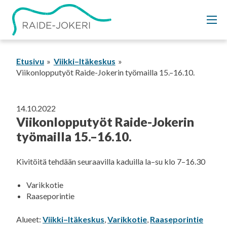
Siirry
sisältöön
Etusivu
Viikki–Itäkeskus
Viikonlopputyöt Raide-Jokerin työmailla 15.–16.10.
14.10.2022
Viikonlopputyöt Raide-Jokerin
työmailla 15.–16.10.
Kivitöitä tehdään seuraavilla kaduilla la–su klo 7–16.30
Varikkotie
Raaseporintie
Alueet:
Viikki–Itäkeskus
,
Varikkotie
,
Raaseporintie