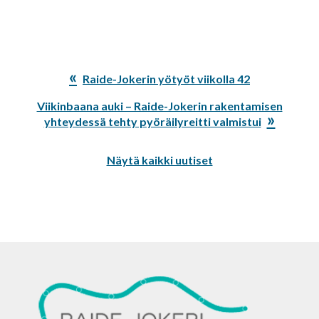
Edellinen
Raide-Jokerin yötyöt viikolla 42
artikkeli:
Seuraava
Viikinbaana auki – Raide-Jokerin rakentamisen
artikkeli:
yhteydessä tehty pyöräilyreitti valmistui
Näytä kaikki uutiset