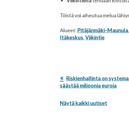
Viikintiellä
tehdään kivitöitä
Töistä voi aiheutua melua lähi
Alueet:
Pitäjänmäki–Maunula
Itäkeskus
,
Viikintie
Edellinen
Riskienhallinta on systemaa
artikkeli:
säästää miljoonia euroja
Näytä kaikki uutiset