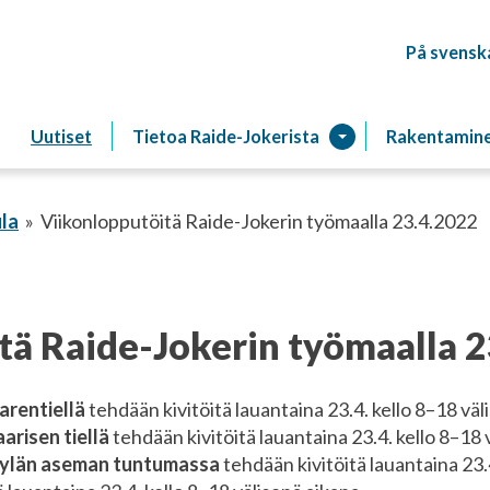
På svensk
Raitiotien
Uutiset
Tietoa Raide-Jokerista
Rakentamin
la
Viikonlopputöitä Raide-Jokerin työmaalla 23.4.2022
tä Raide-Jokerin työmaalla 2
arentiellä
tehdään kivitöitä lauantaina 23.4. kello 8–18 väl
aarisen tiellä
tehdään kivitöitä lauantaina 23.4. kello 8–18 
ylän aseman tuntumassa
tehdään kivitöitä lauantaina 23.4