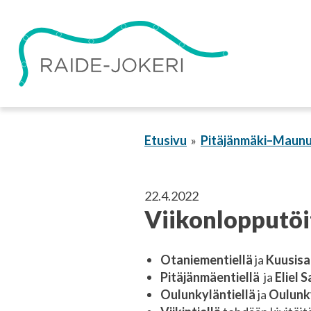
Siirry
sisältöön
Etusivu
Pitäjänmäki–Maunu
22.4.2022
Viikonlopputöi
Otaniementiellä
ja
Kuusisa
Pitäjänmäentiellä
ja
Eliel S
Oulunkyläntiellä
ja
Oulunk