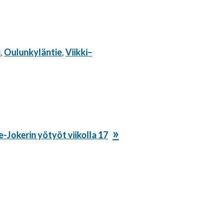
i
,
Oulunkyläntie
,
Viikki–
aava
e-Jokerin yötyöt viikolla 17
keli: