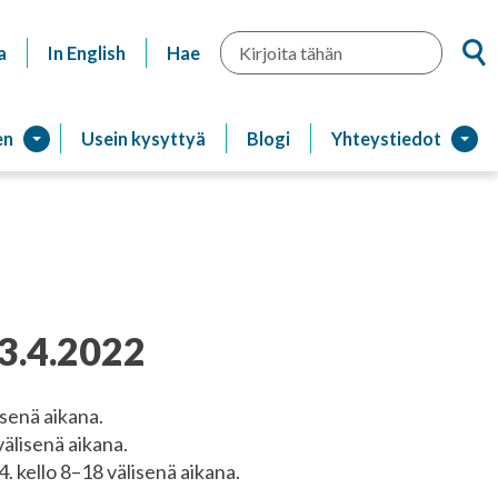
Hae
a
In English
Hae
en
Usein kysyttyä
Blogi
Yhteystiedot
3.4.2022
isenä aikana.
välisenä aikana.
. kello 8–18 välisenä aikana.