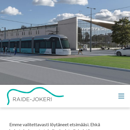
Siirry
sisältöön
Uutiset
Emme valitettavasti löytäneet etsimääsi. Ehkä