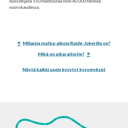
bussilinjalla 550 matkustaa noin 40 000 henkeä
vuorokaudessa.
Edellinen
Millaisia matka-aikoja Raide-Jokerilla on?
artikkeli:
Seuraava
Mikä on pikaraitiotie?
artikkeli:
Näytä kaikki usein kysytyt kysymykset