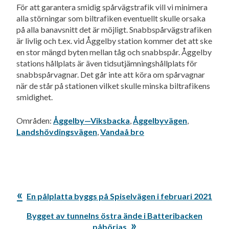
För att garantera smidig spårvägstrafik vill vi minimera
alla störningar som biltrafiken eventuellt skulle orsaka
på alla banavsnitt det är möjligt. Snabbspårvägstrafiken
är livlig och t.ex. vid Åggelby station kommer det att ske
en stor mängd byten mellan tåg och snabbspår. Åggelby
stations hållplats är även tidsutjämningshållplats för
snabbspårvagnar. Det går inte att köra om spårvagnar
när de står på stationen vilket skulle minska biltrafikens
smidighet.
Områden:
Åggelby—Viksbacka
,
Åggelbyvägen
,
Landshövdingsvägen
,
Vandaå bro
Föregående
En pålplatta byggs på Spiselvägen i februari 2021
inlägg:
Nästa
Bygget av tunnelns östra ände i Batteribacken
inlägg:
påbörjas