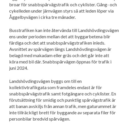
broar för snabbspårvägstrafik och cyklister. Gång- och
cykelleden under järnvägen styrs så att leden löper via
Åggelbyvägen i cirka tre månader.
Busstrafiken kan inte återvända till Landshövdingsvägen
ens under perioden mellan det att byggarbetena blir
färdiga och det att snabbspårvägstrafiken inleds.
Avsnittet av spårvägen längs Landshövdingsvägen är
belagd med makadam eller gräs och det går inte att
köra med bil där. Snabbspårvägen öppnas för trafik i
juni 2024.
Landshövdingsvägen byggs om till en
kollektivtrafikgata som framdeles endast är för
snabbspårvägstrafik samt fotgängare och cyklister. En
förutsättning för smidig och punktlig spårvägstrafik är
att banan avskiljs från annan trafik, men gaturummet är
inte tillräckligt brett för byggande av separata filer för
personbilar bredvid spårvägen.