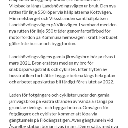
Viksbacka längs Landshövdingsvägen ur bruk. Den nya
rutten för linje 550 löper via hållplatserna Kottvägen,
Himmelsberget och Viksstranden samt hållplatsen
Landshövdingsvägen på Viksvägen. I samband med den
nya rutten för linje 550 träder genomfartsförbud för
motorfordon på Kommunalhemsvägen i kraft. Förbudet
gäller inte bussar och byggfordon.
Landshövdingsvägens gamla järnvägsbro börjar rivas i
mars 2021. Bron ersättas med en ny bro för
snabbspårvägstrafik och cyklister. Efter flytten av
busstrafiken fortsätter byggarbetena längs hela gatan
och arbetet uppskattas bli färdigt före slutet av 2022.
Leden för fotgängare och cyklister under den gamla
järnvägsbron på västra stranden av Vanda å stängs på
grund av rivnings- och byggarbetena. Omvägen för
fotgängare och cyklister kommer att löpa via
gångtunneln på Flödängsstigen. Även gångtunneln vid
Åggelby station börjar rivas i mars. Den ersätts med nya