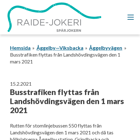
Gå
vidare
till
innehållet
Hemsida
Åggelby—Viksbacka
Åggelbyvägen
Busstrafiken flyttas från Landshövdingsvägen den 1
mars 2021
15.2.2021
Busstrafiken flyttas från
Landshövdingsvägen den 1 mars
2021
Rutten för stomlinjebussen 550 flyttas från
Landshövdingsvägen den 1 mars 2021 och då tas
hållplatserna Åggelby station, Grindbacka och