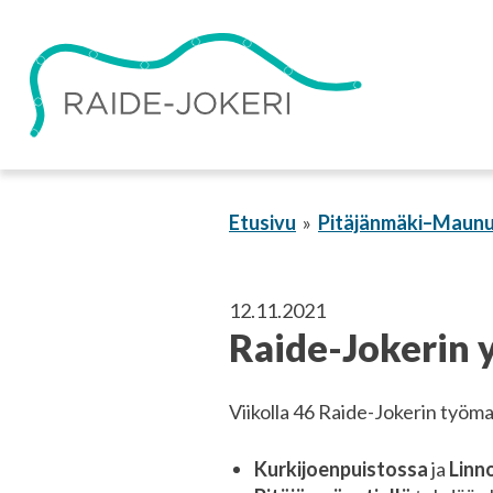
Siirry
sisältöön
Etusivu
Pitäjänmäki–Maunu
12.11.2021
Raide-Jokerin y
Viikolla 46 Raide-Jokerin työma
Kurkijoenpuistossa
ja
Linno