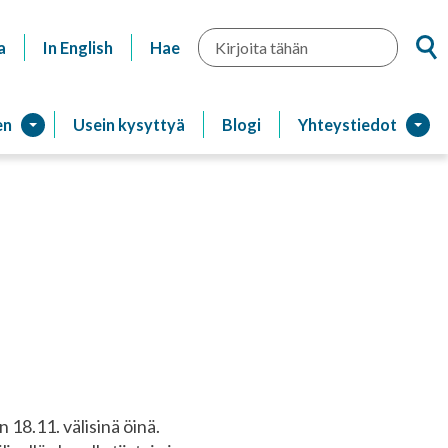
Hae
a
In English
Hae
en
Usein kysyttyä
Blogi
Yhteystiedot
 18.11. välisinä öinä.