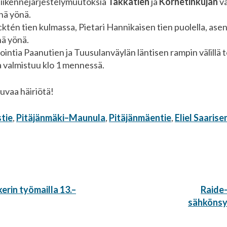
iikennejärjestelymuutoksia
Takkatien
ja
Kornetinkujan
vä
enä yönä.
cktén tien kulmassa, Pietari Hannikaisen tien puolella, ase
nä yönä.
intia Paanutien ja Tuusulanväylän läntisen rampin välillä to
ja valmistuu klo 1 mennessä.
uvaa häiriötä!
stie
,
Pitäjänmäki–Maunula
,
Pitäjänmäentie
,
Eliel Saarisen
Seura
erin työmailla 13.–
Raide-
artikke
sähkönsy