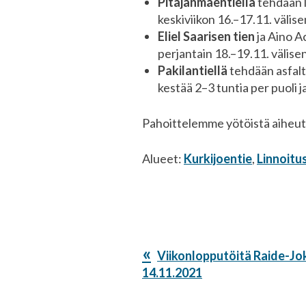
Pitäjänmäentiellä
tehdään l
keskiviikon 16.–17.11. välis
Eliel Saarisen tien
ja Aino A
perjantain 18.–19.11. välise
Pakilantiellä
tehdään asfalto
kestää 2–3 tuntia per puoli 
Pahoittelemme yötöistä aiheut
Alueet:
Kurkijoentie
,
Linnoitu
Edellinen
Viikonlopputöitä Raide-Jok
artikkeli:
14.11.2021