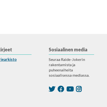
irjeet
Sosiaalinen media
rjearkisto
Seuraa Raide-Jokerin
rakentamista ja
puheenaiheita
sosiaalisessa mediassa.