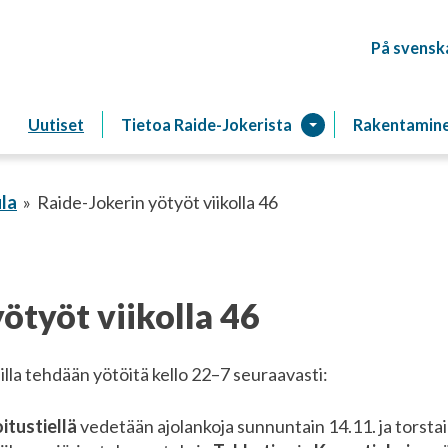
På svensk
Raitiotien
Uutiset
Tietoa Raide-Jokerista
Rakentamin
la
Raide-Jokerin yötyöt viikolla 46
ötyöt viikolla 46
illa tehdään yötöitä kello 22–7 seuraavasti:
itustiellä
vedetään ajolankoja sunnuntain 14.11. ja torstain