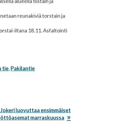
lisellä alueella tiistain ja
nnetaan reunakiviä torstain ja
rstai-iltana 18.11. Asfaltointi
 tie
,
Pakilantie
ava
Jokeri luovuttaa ensimmäiset
li:
öttöasemat marraskuussa