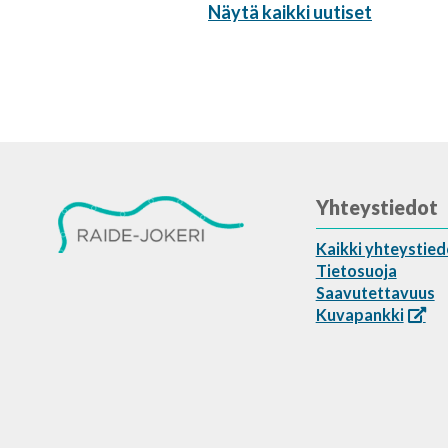
Näytä kaikki uutiset
Yhteystiedot
Kaikki yhteystied
Tietosuoja
Saavutettavuus
Kuvapankki