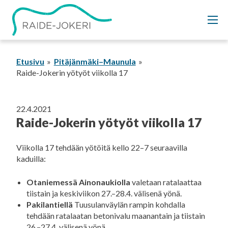
Siirry
sisältöön
Etusivu
Pitäjänmäki–Maunula
Raide-Jokerin yötyöt viikolla 17
22.4.2021
Raide-Jokerin yötyöt viikolla 17
Viikolla 17 tehdään yötöitä kello 22–7 seuraavilla
kaduilla:
Otaniemessä Ainonaukiolla
valetaan ratalaattaa
tiistain ja keskiviikon 27.–28.4. välisenä yönä.
Pakilantiellä
Tuusulanväylän rampin kohdalla
tehdään ratalaatan betonivalu maanantain ja tiistain
26.–27.4. välisenä yönä.