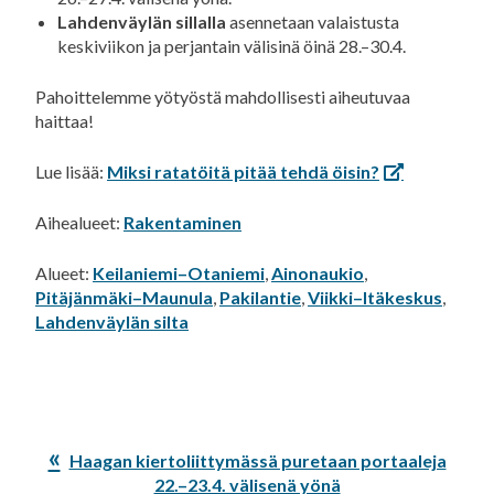
Lahdenväylän sillalla
asennetaan valaistusta
keskiviikon ja perjantain välisinä öinä 28.–30.4.
Pahoittelemme yötyöstä mahdollisesti aiheutuvaa
haittaa!
Lue lisää:
Miksi ratatöitä pitää tehdä öisin?
Aihealueet:
Rakentaminen
Alueet:
Keilaniemi–Otaniemi
,
Ainonaukio
,
Pitäjänmäki–Maunula
,
Pakilantie
,
Viikki–Itäkeskus
,
Lahdenväylän silta
Edellinen
Haagan kiertoliittymässä puretaan portaaleja
artikkeli:
22.–23.4. välisenä yönä