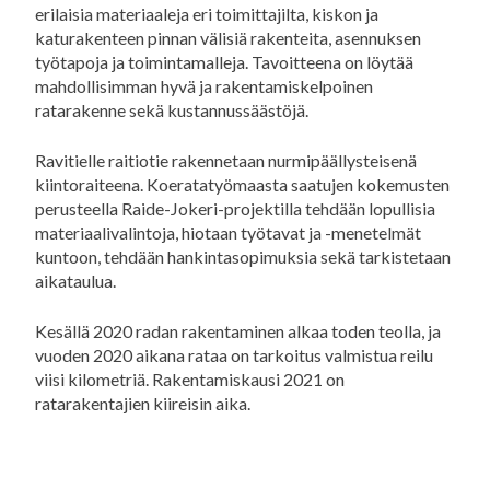
erilaisia materiaaleja eri toimittajilta, kiskon ja
katurakenteen pinnan välisiä rakenteita, asennuksen
työtapoja ja toimintamalleja. Tavoitteena on löytää
mahdollisimman hyvä ja rakentamiskelpoinen
ratarakenne sekä kustannussäästöjä.
Ravitielle raitiotie rakennetaan nurmipäällysteisenä
kiintoraiteena. Koeratatyömaasta saatujen kokemusten
perusteella Raide-Jokeri-projektilla tehdään lopullisia
materiaalivalintoja, hiotaan työtavat ja -menetelmät
kuntoon, tehdään hankintasopimuksia sekä tarkistetaan
aikataulua.
Kesällä 2020 radan rakentaminen alkaa toden teolla, ja
vuoden 2020 aikana rataa on tarkoitus valmistua reilu
viisi kilometriä. Rakentamiskausi 2021 on
ratarakentajien kiireisin aika.