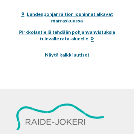
Edellinen
Lahdenpohjanraition louhinnat alkavat
artikkeli:
marraskuussa
Seuraava
Pirkkolantiellä tehdään pohjanvahvistuksia
artikkeli:
tulevalle rata-alueelle
Näytä kaikki uutiset