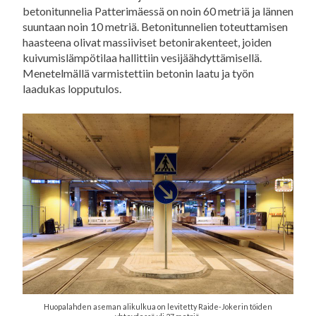
betonitunnelia Patterimäessä on noin 60 metriä ja lännen
suuntaan noin 10 metriä. Betonitunnelien toteuttamisen
haasteena olivat massiiviset betonirakenteet, joiden
kuivumislämpötilaa hallittiin vesijäähdyttämisellä.
Menetelmällä varmistettiin betonin laatu ja työn
laadukas lopputulos.
Huopalahden aseman alikulkua on levitetty Raide-Jokerin töiden