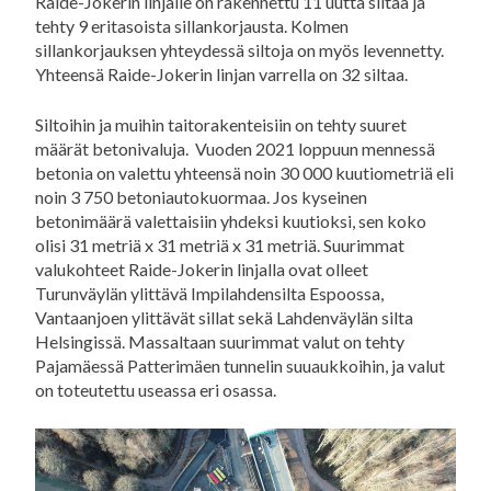
Raide-Jokerin linjalle on rakennettu 11 uutta siltaa ja
tehty 9 eritasoista sillankorjausta. Kolmen
sillankorjauksen yhteydessä siltoja on myös levennetty.
Yhteensä Raide-Jokerin linjan varrella on 32 siltaa.
Siltoihin ja muihin taitorakenteisiin on tehty suuret
määrät betonivaluja. Vuoden 2021 loppuun mennessä
betonia on valettu yhteensä noin 30 000 kuutiometriä eli
noin 3 750 betoniautokuormaa. Jos kyseinen
betonimäärä valettaisiin yhdeksi kuutioksi, sen koko
olisi 31 metriä x 31 metriä x 31 metriä. Suurimmat
valukohteet Raide-Jokerin linjalla ovat olleet
Turunväylän ylittävä Impilahdensilta Espoossa,
Vantaanjoen ylittävät sillat sekä Lahdenväylän silta
Helsingissä. Massaltaan suurimmat valut on tehty
Pajamäessä Patterimäen tunnelin suuaukkoihin, ja valut
on toteutettu useassa eri osassa.