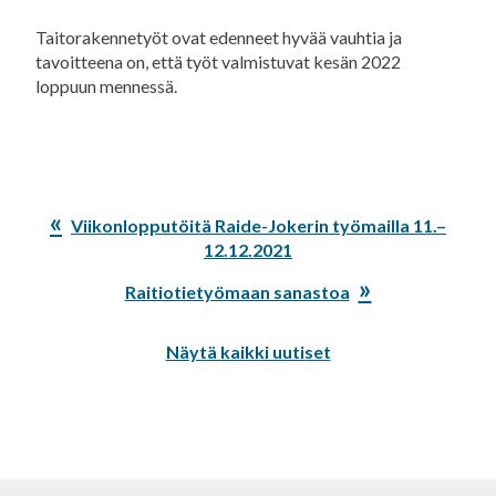
Taitorakennetyöt ovat edenneet hyvää vauhtia ja
tavoitteena on, että työt valmistuvat kesän 2022
loppuun mennessä.
Edellinen
Viikonlopputöitä Raide-Jokerin työmailla 11.–
artikkeli:
12.12.2021
Seuraava
Raitiotietyömaan sanastoa
artikkeli:
Näytä kaikki uutiset