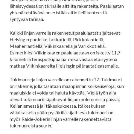
läheisyydessä on tärinälle alttiita rakenteita. Paalulaatan
yhtenä tehtävänä on eristää raitiotieliikenteestä
syntyvää tärinää.
Kaikki linjan varrelle rakennetut paalulaatat sijaitsevat
Helsingin puolella: Takkatiellä, Pirkkolantiellä,
Maaherrantiellä, Viikinkaarella ja Varikkotiellä.
Esimerkiksi Viikinkaaren paalulaattaan on isketty 11,7
kilometriä teräsputkipaalua, mikä vastaa etäisyytenä
matkaa Viikinkaarelta Helsingin päärautatieasemalle.
Tukimuureja linjan varrelle on rakennettu 17. Tukimuuri
on rakenne, jolla tasataan maanpinnan korkeuseroja, kun
maaluiskia ei voida tai haluta käyttää. Vielä työn alla
olevat tukimuurit sijaitsevat linjan molemmissa päissä,
Keilaniemessä ja Itäkeskuksessa. Itäkeskuksen
väliaikaisella päätepysäkillä sijaitseva tukimuuri on
myös Raide-Jokerin linjan varrelle rakennettavista
tukimuureista suurin.