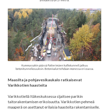
yhteydessä yli 27 metriä.
Kummassakin päässä Patterimäen kalliotunneli jatkuu
betonitunneliosuuksin. Betonivalut tehdään monessa eri osassa.
Maasilta ja pohjavesikaukalo ratkaisevat
Varikkotien haasteita
Varikkotiellä Itäkeskuksessa sijaitsee parikin
taitorakentamisen erikoisuutta. Varikkotien pehmeä
maaperä on asettanut erilaisia haasteita rakentamiselle.