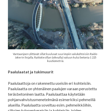
Vantaanjoen ylittävät sillat kuuluvat suurimpiin valukohteisiin Raide-
Jokerin linjalla. Raitiotiesillan (oikealla) valuun kului betonia 1 225
kuutiometriä.
Paalulaatat ja tukimuurit
Paalulaattoja on rakennettu useisiin eri kohteisiin.
Paalulaatta on yhtenäinen paalujen varaan perustettu
teräsbetoninen laatta. Paalulaattaa käytetään
pohjanvahvistusmenetelmänä esimerkiksi pehmeillä
alueilla. Paalulaatta soveltuu esim. pehmeikköihin,
siltojen tulopenkereisiin ja kohteisiin, joiden