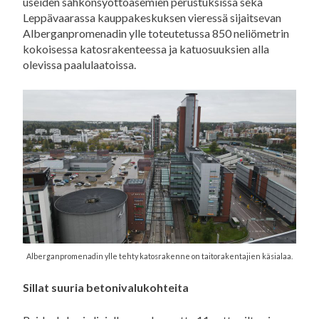
useiden sähkönsyöttöasemien perustuksissa sekä
Leppävaarassa kauppakeskuksen vieressä sijaitsevan
Alberganpromenadin ylle toteutetussa 850 neliömetrin
kokoisessa katosrakenteessa ja katuosuuksien alla
olevissa paalulaatoissa.
Alberganpromenadin ylle tehty katosrakenne on taitorakentajien käsialaa.
Sillat suuria betonivalukohteita