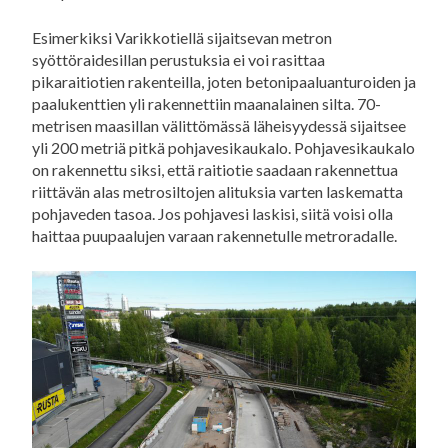
Esimerkiksi Varikkotiellä sijaitsevan metron
syöttöraidesillan perustuksia ei voi rasittaa
pikaraitiotien rakenteilla, joten betonipaaluanturoiden ja
paalukenttien yli rakennettiin maanalainen silta. 70-
metrisen maasillan välittömässä läheisyydessä sijaitsee
yli 200 metriä pitkä pohjavesikaukalo. Pohjavesikaukalo
on rakennettu siksi, että raitiotie saadaan rakennettua
riittävän alas metrosiltojen alituksia varten laskematta
pohjaveden tasoa. Jos pohjavesi laskisi, siitä voisi olla
haittaa puupaalujen varaan rakennetulle metroradalle.