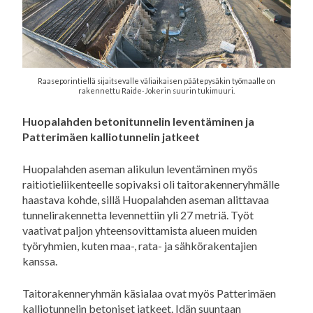
Raaseporintiellä sijaitsevalle väliaikaisen päätepysäkin työmaalle on
rakennettu Raide-Jokerin suurin tukimuuri.
Huopalahden betonitunnelin leventäminen ja
Patterimäen kalliotunnelin jatkeet
Huopalahden aseman alikulun leventäminen myös
raitiotieliikenteelle sopivaksi oli taitorakenneryhmälle
haastava kohde, sillä Huopalahden aseman alittavaa
tunnelirakennetta levennettiin yli 27 metriä. Työt
vaativat paljon yhteensovittamista alueen muiden
työryhmien, kuten maa-, rata- ja sähkörakentajien
kanssa.
Taitorakenneryhmän käsialaa ovat myös Patterimäen
kalliotunnelin betoniset jatkeet. Idän suuntaan