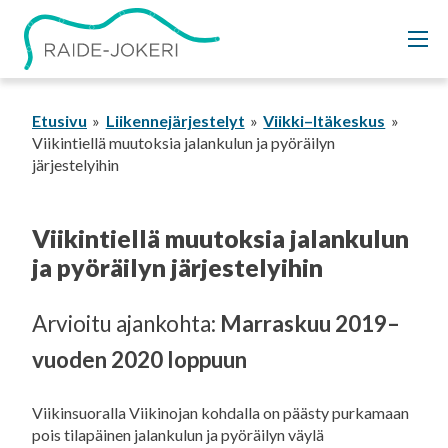
Siirry
sisältöön
Etusivu
Liikennejärjestelyt
Viikki–Itäkeskus
Viikintiellä muutoksia jalankulun ja pyöräilyn
järjestelyihin
Viikintiellä muutoksia jalankulun
ja pyöräilyn järjestelyihin
Arvioitu ajankohta:
Marraskuu 2019–
vuoden 2020 loppuun
Viikinsuoralla Viikinojan kohdalla on päästy purkamaan
pois tilapäinen jalankulun ja pyöräilyn väylä