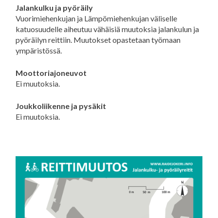
Jalankulku ja pyöräily
Vuorimiehenkujan ja Lämpömiehenkujan väliselle
katuosuudelle aiheutuu vähäisiä muutoksia jalankulun ja
pyöräilyn reittiin. Muutokset opastetaan työmaan
ympäristössä.
Moottoriajoneuvot
Ei muutoksia.
Joukkoliikenne ja pysäkit
Ei muutoksia.