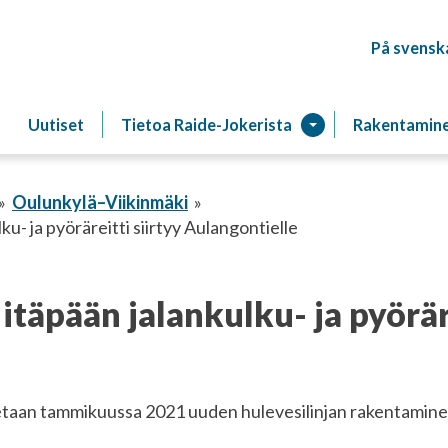
På svensk
Raitiotien
Uutiset
Tietoa Raide-Jokerista
Rakentamin
Oulunkylä–Viikinmäki
u- ja pyöräreitti siirtyy Aulangontielle
täpään jalankulku- ja pyöräre
taan tammikuussa 2021 uuden hulevesilinjan rakentaminen. 