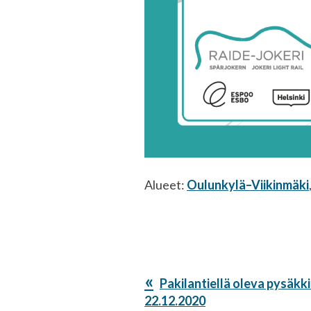
Alueet:
Oulunkylä–Viikinmäki
Edellinen
Pakilantiellä oleva pysäkki
artikkeli:
22.12.2020