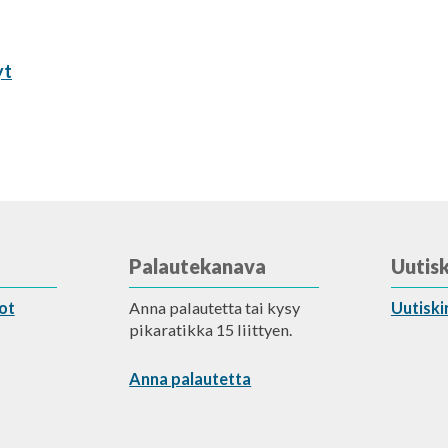
yt
Palautekanava
Uutisk
ot
Anna palautetta tai kysy
Uutiski
pikaratikka 15 liittyen.
Anna palautetta