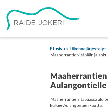
Siirry
sisältöön
Etusivu
Liikennejärjestelyt
Maaherrantien itäpään jalankulk
Maaherrantien i
Aulangontielle
Maaherrantien itäpäässä aloite
kulkee Aulangontien kautta.