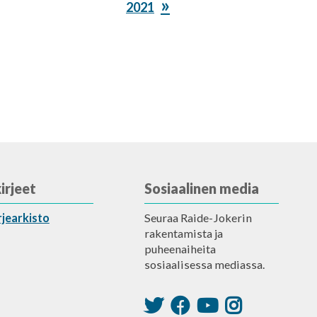
2021
irjeet
Sosiaalinen media
rjearkisto
Seuraa Raide-Jokerin
rakentamista ja
puheenaiheita
sosiaalisessa mediassa.