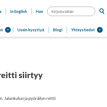
Hae
a
In English
Hae
en
Usein kysyttyä
Blogi
Yhteystiedot
itti siirtyy
Jalankulun ja pyöräilyn reitti