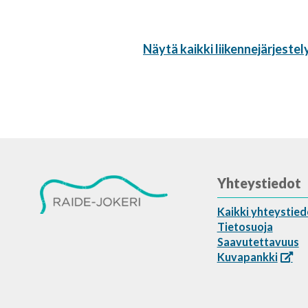
Näytä kaikki liikennejärjestel
Yhteystiedot
Kaikki yhteystied
Tietosuoja
Saavutettavuus
Kuvapankki