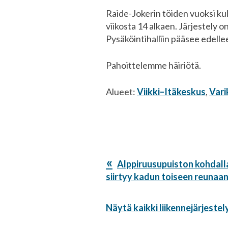
Raide-Jokerin töiden vuoksi kul
viikosta 14 alkaen. Järjestely o
Pysäköintihalliin pääsee edell
Pahoittelemme häiriötä.
Alueet:
Viikki–Itäkeskus
,
Vari
Edellinen
Alppiruusupuiston kohdalla
artikkeli:
siirtyy kadun toiseen reunaan 
Näytä kaikki liikennejärjestel