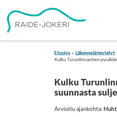
Siirry
sisältöön
Etusivu
Liikennejärjestelyt
Kulku Turunlinnantien pysäköint
Kulku Turunlin
suunnasta sulje
Arvioitu ajankohta:
Huht