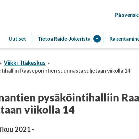
På svensk
Raitiotien
Uutiset
Tietoa Raide-Jokerista
Rakentamin
Viikki–Itäkeskus
ihalliin Raaseporintien suunnasta suljetaan viikolla 14
nantien pysäköintihalliin Ra
taan viikolla 14
ikuu 2021 -