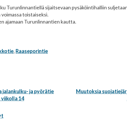
ku Turunlinnantiellä sijaitsevaan pysäköintihalliin suljet
n voimassa toistaiseksi.
een ajamaan Turunlinnantien kautta.
kkotie
,
Raaseporintie
Seuraava
 jalankulku- ja pyörätie
Muutoksia suojatiejärj
artikkeli:
viikolla 14
yt