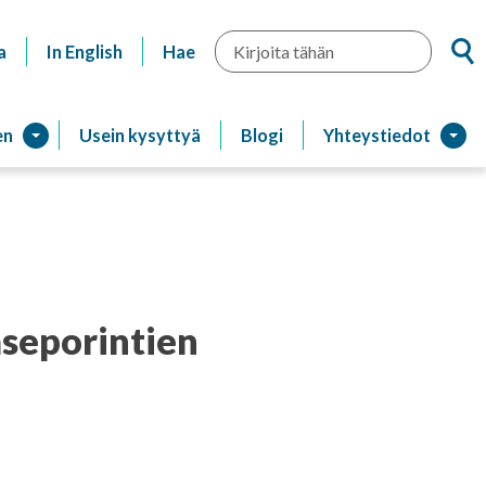
Hae
a
In English
Hae
en
Usein kysyttyä
Blogi
Yhteystiedot
aseporintien