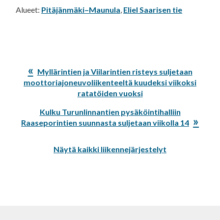
Alueet:
Pitäjänmäki–Maunula
,
Eliel Saarisen tie
Edellinen
Myllärintien ja Viilarintien risteys suljetaan
artikkeli:
moottoriajoneuvoliikenteeltä kuudeksi viikoksi
ratatöiden vuoksi
Seuraava
Kulku Turunlinnantien pysäköintihalliin
artikkeli:
Raaseporintien suunnasta suljetaan viikolla 14
Näytä kaikki liikennejärjestelyt