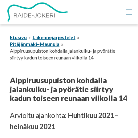
Siirry
sisältöön
Etusivu
Liikennejärjestelyt
Pitäjänmäki–Maunula
Alppiruusupuiston kohdalla jalankulku- ja pyörätie
siirtyy kadun toiseen reunaan viikolla 14
Alppiruusupuiston kohdalla
jalankulku- ja pyörätie siirtyy
kadun toiseen reunaan viikolla 14
Arvioitu ajankohta:
Huhtikuu 2021–
heinäkuu 2021