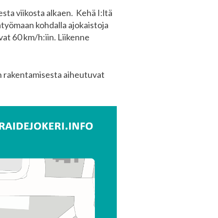
sta viikosta alkaen. Kehä I:ltä
tatyömaan kohdalla ajokaistoja
at 60 km/h:iin. Liikenne
an rakentamisesta aiheutuvat