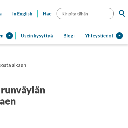
Hae
a
In English
Hae
en
Usein kysyttyä
Blogi
Yhteystiedot
kosta alkaen
urunväylän
kaen