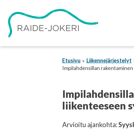
Siirry
sisältöön
Etusivu
Liikennejärjestelyt
Impilahdensillan rakentaminen 
Impilahdensill
liikenteeseen s
Arvioitu ajankohta:
Syys