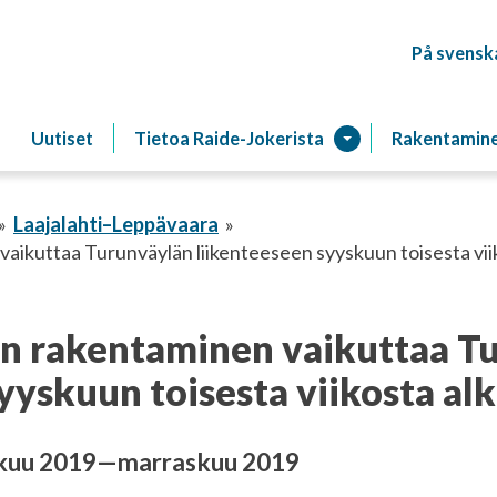
På svensk
Raitiotien
Uutiset
Tietoa Raide-Jokerista
Rakentamin
Laajalahti–Leppävaara
vaikuttaa Turunväylän liikenteeseen syyskuun toisesta vii
an rakentaminen vaikuttaa T
yyskuun toisesta viikosta al
kuu 2019—marraskuu 2019