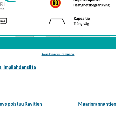
Avaa kuva suurempana.
a
,
Impilahdensilta
Seuraava
teys poistuu Ravitien
Maarinrannantien 
artikkeli: