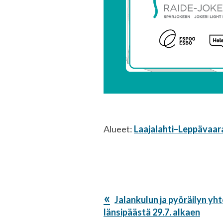
Alueet:
Laajalahti–Leppävaar
Edellinen
Jalankulun ja pyöräilyn yh
artikkeli:
länsipäästä 29.7. alkaen