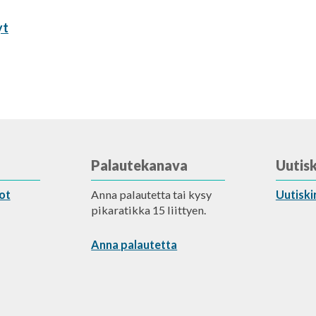
yt
Palautekanava
Uutisk
ot
Anna palautetta tai kysy
Uutiski
pikaratikka 15 liittyen.
Anna palautetta