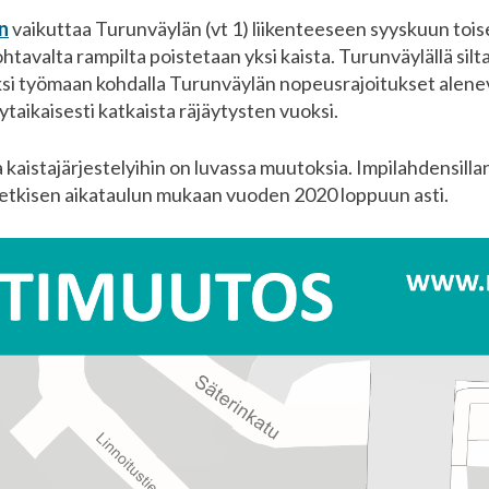
n
vaikuttaa Turunväylän (vt 1) liikenteeseen syyskuun toise
htavalta rampilta poistetaan yksi kaista. Turunväylällä sil
äksi työmaan kohdalla Turunväylän nopeusrajoitukset alenev
taikaisesti katkaista räjäytysten vuoksi.
aistajärjestelyihin on luvassa muutoksia. Impilahdensill
hetkisen aikataulun mukaan vuoden 2020 loppuun asti.