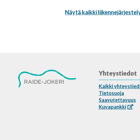
Näytä kaikki liikennejärjestel
Yhteystiedot
Kaikki yhteystied
Tietosuoja
Saavutettavuus
Kuvapankki