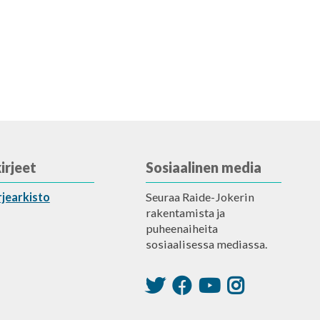
irjeet
Sosiaalinen media
rjearkisto
Seuraa Raide-Jokerin
rakentamista ja
puheenaiheita
sosiaalisessa mediassa.