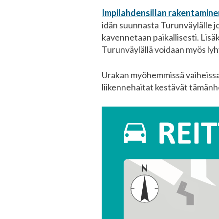
Impilahdensillan rakentamine
idän suunnasta Turunväylälle jo
kavennetaan paikallisesti. Lis
Turunväylällä voidaan myös lyhy
Urakan myöhemmissä vaiheissa k
liikennehaitat kestävät tämän