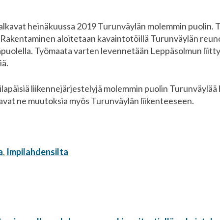
 alkavat heinäkuussa 2019 Turunväylän molemmin puolin. T
kentaminen aloitetaan kavaintotöillä Turunväylän reunoil
äpuolella. Työmaata varten levennetään Leppäsolmun liitt
iä.
ilapäisiä liikennejärjestelyjä molemmin puolin Turunväylää
ttavat ne muutoksia myös Turunväylän liikenteeseen.
a
,
Impilahdensilta