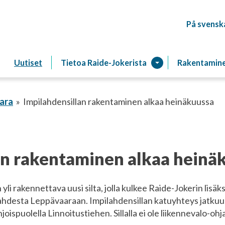
På svensk
Raitiotien
Uutiset
Tietoa Raide-Jokerista
Rakentamin
ara
Impilahdensillan rakentaminen alkaa heinäkuussa
an rakentaminen alkaa heinä
i rakennettava uusi silta, jolla kulkee Raide-Jokerin lisäksi
ahdesta Leppävaaraan. Impilahdensillan katuyhteys jatkuu
hjoispuolella Linnoitustiehen. Sillalla ei ole liikennevalo-ohja