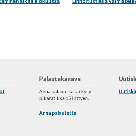
Seuraava
taminen alkaa elokuussa
Linnoitustiellä valmistel
artikkeli:
Palautekanava
Uutisk
ot
Anna palautetta tai kysy
Uutiski
pikaratikka 15 liittyen.
Anna palautetta