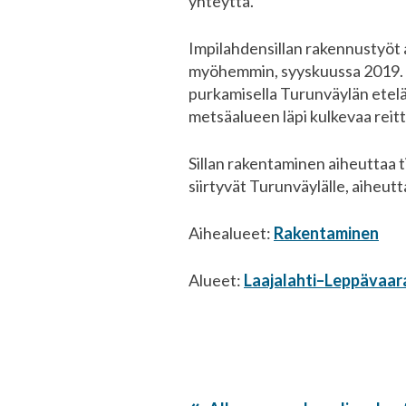
yhteyttä.
Impilahdensillan rakennustyöt
myöhemmin, syyskuussa 2019. Ra
purkamisella Turunväylän etel
metsäalueen läpi kulkevaa reitt
Sillan rakentaminen aiheuttaa t
siirtyvät Turunväylälle, aiheu
Aihealueet:
Rakentaminen
Alueet:
Laajalahti–Leppävaar