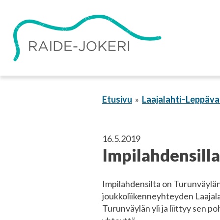
Siirry
sisältöön
Etusivu
Laajalahti–Leppäva
16.5.2019
Impilahdensill
Impilahdensilta on Turunväylän yl
joukkoliikenneyhteyden Laajal
Turunväylän yli ja liittyy sen po