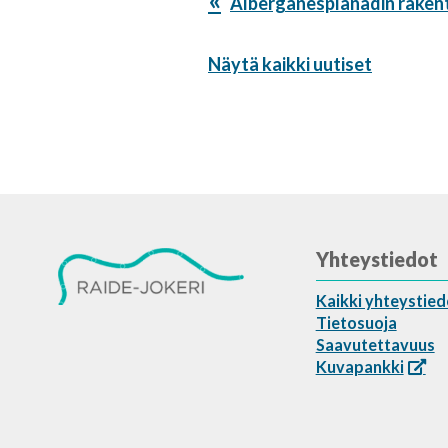
Edellinen
Alberganesplanadin raken
artikkeli:
Näytä kaikki uutiset
Yhteystiedot
Kaikki yhteystied
Tietosuoja
Saavutettavuus
Kuvapankki