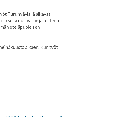
yöt Turunväylällä alkavat
la sekä meluvallin ja -esteen
ymän eteläpuoleisen
 heinäkuusta alkaen. Kun työt