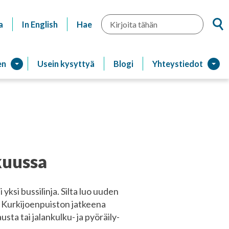
Hae
a
In English
Hae
en
Usein kysyttyä
Blogi
Yhteystiedot
kuussa
 yksi bussilinja. Silta luo uuden
 Kurkijoenpuiston jatkeena
usta tai jalankulku- ja pyöräily-