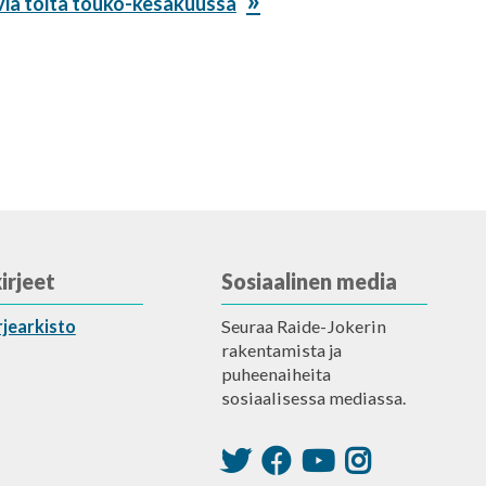
evia töitä touko-kesäkuussa
irjeet
Sosiaalinen media
rjearkisto
Seuraa Raide-Jokerin
rakentamista ja
puheenaiheita
sosiaalisessa mediassa.