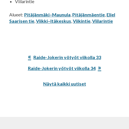
Viilarintie
Alueet:
Pitäjänmäki–Maunula
,
Pitäjänmäentie
,
Eliel
Saarisen tie
,
Viikki–Itäkeskus
,
Viikintie
,
Viilarintie
Edellinen
Raide-Jokerin yötyöt viikolla 33
artikkeli:
Seuraava
Raide-Jokerin yötyöt viikolla 34
artikkeli:
Näytä kaikki uutiset