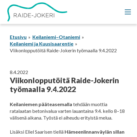
Siirry
sisältöön
Etusivu
Keilaniemi–Otaniemi
Keilaniemi ja Kuusisaarentie
Viikonlopputöitä Raide-Jokerin työmaalla 9.4.2022
8.4.2022
Viikonlopputöitä Raide-Jokerin
työmaalla 9.4.2022
Keilaniemen pääteasemalla
tehdään muottia
ratalaatan betonivalua varten lauantaina 9.4. kello 8–18
välisenä aikana. Työstä ei aiheudu erityistä melua.
Lisäksi Eliel Saarisen tiellä
Hämeenlinnanväylän sillan