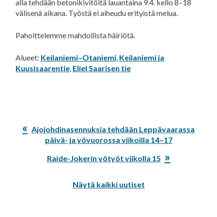
alla tehdään betonikivitöitä lauantaina 9.4. kello 8–18
välisenä aikana. Työstä ei aiheudu erityistä melua.
Pahoittelemme mahdollista häiriötä.
Alueet:
Keilaniemi–Otaniemi
,
Keilaniemi ja
Kuusisaarentie
,
Eliel Saarisen tie
Edellinen
Ajojohdinasennuksia tehdään Leppävaarassa
artikkeli:
päivä- ja yövuorossa viikoilla 14–17
Seuraava
Raide-Jokerin yötyöt viikolla 15
artikkeli:
Näytä kaikki uutiset