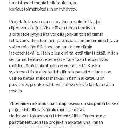
tunnistaneet monia heikkouksia, ja
korjaustoimenpiteisiin on ryhdytty.
Projektin haasteena on jo alkuun mainitut laajat
riippuvuusketjut. Yksittäisen tiimin tehtävän
aloitusedellytyksenä voi olla jonkun toisen tiimin
tehtävän valmistuminen, ja toisaalta oman tiimin tehtävä
voi toimia lähtötietona jonkun toisen tiimin
jatkotehtävälle. Näin ollen ei riitä, että tiimi tietää, miten
sen omat tehtävät etenevät – tarvitaan tietoa myös
muiden tiimien aikataulun etenemisestä. Koska
systemaattista aikatauluhallintatapaa ei ole luotu, on
vaikea tietää, milloin minkäkin tiimin aikataulu on
päivitetty, ja onko nähtävillä oleva versio lainkaan ajan
tasalla.
Yhtenäinen aikatauluhallintaprosessi on siis paitsi tärkeä
projektinhallintatyökalu myös tehokas
tiedonvaihtokanava eri tiimien välillä. Olemme nyt
päättäneet uudistaa projektin aikatauluhallinnan