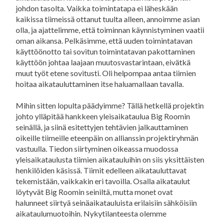
johdon tasolta. Vaikka toimintatapa ei läheskään
kaikissa tiimeissä ottanut tuulta alleen, annoimme asian
olla, ja ajattelimme, että toiminnan käynnistyminen vaatii
oman aikansa. Pelkäsimme, että uuden toimintatavan
käyttöönotto tai sovitun toimintatavan pakottaminen
käyttöön johtaa laajaan muutosvastarintaan, eivätkä
muut työt etene sovitusti. Oli helpompaa antaa tiimien
hoitaa aikatauluttaminen itse haluamallaan tavalla.
Mihin sitten lopulta päädyimme? Tällä hetkellä projektin
johto ylläpitää hankkeen yleisaikataulua Big Roomin
seinällä, ja siinä esitettyjen tehtävien jalkauttaminen
oikeille tiimeille eteenpäin on allianssin projektiryhmän
vastuulla. Tiedon siirtyminen oikeassa muodossa
yleisaikataulusta tiimien aikatauluihin on siis yksittäisten
henkilöiden käsissä. Tiimit edelleen aikatauluttavat
tekemistään, vaikkakin eri tavoilla. Osalla aikataulut
löytyvät Big Roomin seiniltä, mutta monet ovat
halunneet siirtyä seinäaikatauluista erilaisiin sähköisiin
aikataulumuotoihin. Nykytilanteesta olemme