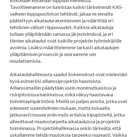
kokonaan kesäkuun loppuun mennessä.
Tavoitteenamme on tunnistaa kaikki tärkeimmät KAS-
vaiheen loppupuoliskon tehtävät, jakaa ne ennalta
päätettyyn aikataulurakenteeseen ja määrittää eri
tehtävien väliset riippuvuudet. Kaikkia aikatauluja
tullaan ylläpitämään samassa järjestelmässä, ja eri
tiimien aikataulut ovat kaikille projektin työntekijöille
avoimia. Lisäksi määrittelemme tarkasti aikataulujen
ylläpitämisen prosessin ja seuraamme sen
noudattamista.
Aikatauluhallinnasta saadut kokemukset ovat mielestäni
hyvä esimerkki allianssiprojektin haasteista.
Allianssimalliin päädytään usein monimutkaisissa ja
riskipitoisissa hankkeissa, mikä näkyy haastavana
toimintaympäristönä. Meillä on paljon asioita, jotka ovat
edenneet suunnitelmien mukaan, mutta toisaalta
jatkuvasti nousee esiin myös erilaisia kipupisteitä, jotka
aiheuttavat muutostarpeita aikatauluissa ja projektin
toiminnassa. Projektinhallinnassa onkin tärkeätä, että
uskallamme tehdä muutoksia tarpeeksi nopeasti. Vaikka