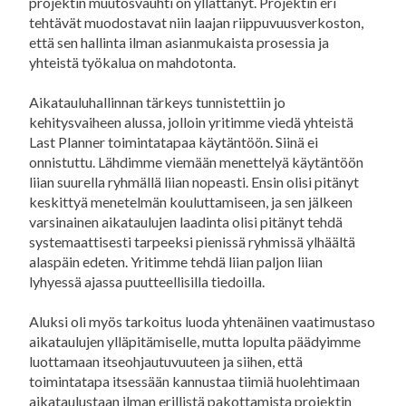
projektin muutosvauhti on yllättänyt. Projektin eri
tehtävät muodostavat niin laajan riippuvuusverkoston,
että sen hallinta ilman asianmukaista prosessia ja
yhteistä työkalua on mahdotonta.
Aikatauluhallinnan tärkeys tunnistettiin jo
kehitysvaiheen alussa, jolloin yritimme viedä yhteistä
Last Planner toimintatapaa käytäntöön. Siinä ei
onnistuttu. Lähdimme viemään menettelyä käytäntöön
liian suurella ryhmällä liian nopeasti. Ensin olisi pitänyt
keskittyä menetelmän kouluttamiseen, ja sen jälkeen
varsinainen aikataulujen laadinta olisi pitänyt tehdä
systemaattisesti tarpeeksi pienissä ryhmissä ylhäältä
alaspäin edeten. Yritimme tehdä liian paljon liian
lyhyessä ajassa puutteellisilla tiedoilla.
Aluksi oli myös tarkoitus luoda yhtenäinen vaatimustaso
aikataulujen ylläpitämiselle, mutta lopulta päädyimme
luottamaan itseohjautuvuuteen ja siihen, että
toimintatapa itsessään kannustaa tiimiä huolehtimaan
aikataulustaan ilman erillistä pakottamista projektin