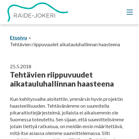
Siirry
sisältöön
Etusivu
Tehtävien riippuvuudet aikatauluhallinnan haasteena
25.5.2018
Tehtävien riippuvuudet
aikatauluhallinnan haasteena
Kun kehitysvaihe aloitettiin, ymmärsin hyvin projektin
haasteellisuuden. Tehtävänämme on suunnitella
pikaraitiotiejärjestelmä, jollaista ei aikaisemmin ole
Suomessa toteutettu. Sen sijaan, että suunnittelisimme
jotain tiettyä ratkaisua, on meidän ensin määritettävä,
mitä itse asiassa olemme suunnittelemassa. Silti