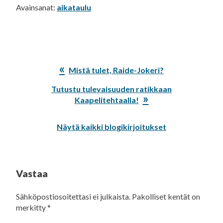
Avainsanat:
aikataulu
Edellinen
Mistä tulet, Raide-Jokeri?
artikkeli:
Seuraava
Tutustu tulevaisuuden ratikkaan
artikkeli:
Kaapelitehtaalla!
Näytä kaikki blogikirjoitukset
Vastaa
Sähköpostiosoitettasi ei julkaista.
Pakolliset kentät on
merkitty
*