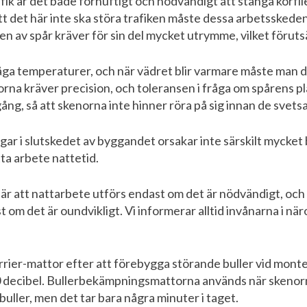
afik är det både förnuftigt och nödvändigt att stänga körfile
tt det här inte ska störa trafiken måste dessa arbetsskeden
 av spår kräver för sin del mycket utrymme, vilket förut
låga temperaturer, och när vädret blir varmare måste man 
rna kräver precision, och toleransen i fråga om spårens pl
ång, så att skenorna inte hinner röra på sig innan de svetsa
gar i slutskedet av byggandet orsakar inte särskilt mycket
a arbete nattetid.
är att nattarbete utförs endast om det är nödvändigt, och 
 om det är oundvikligt. Vi informerar alltid invånarna i nä
arrier-mattor efter att förebygga störande buller vid mon
 decibel. Bullerbekämpningsmattorna används när skenorn
ller, men det tar bara några minuter i taget.