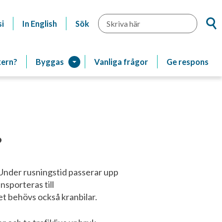
Sök
i
In English
Sök
kern?
Byggas
Vanliga frågor
Ge respons
?
Under rusningstid passerar upp
nsporteras till
et behövs också kranbilar.