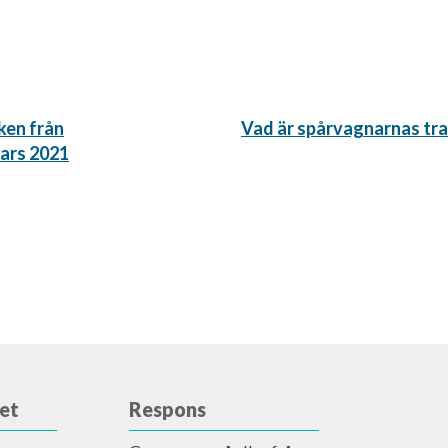
Nästa
ken från
Vad är spårvagnarnas tra
inlägg:
ars 2021
et
Respons