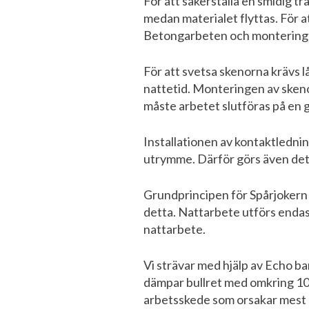
För att säkerställa en smidig tr
medan materialet flyttas. För a
Betongarbeten och monteringen
För att svetsa skenorna krävs 
nattetid. Monteringen av skeno
måste arbetet slutföras på en g
Installationen av kontaktlednin
utrymme. Därför görs även dett
Grundprincipen för Spårjokern 
detta. Nattarbete utförs endast
nattarbete.
Vi strävar med hjälp av Echo b
dämpar bullret med omkring 10
arbetsskede som orsakar mest bu