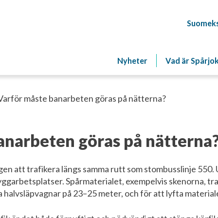
Suomeks
Nyheter
Vad är Spårjo
Varför måste banarbeten göras på nätterna?
anarbeten göras på nätterna
n att trafikera längs samma rutt som stombusslinje 550. 
yggarbetsplatser. Spårmaterialet, exempelvis skenorna, tra
halvsläpvagnar på 23–25 meter, och för att lyfta material