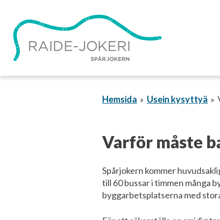
Gå
vidare
till
innehållet
Hemsida
Usein kysyttyä
Varför måste b
Spårjokern kommer huvudsaklige
till 60 bussar i timmen många b
byggarbetsplatserna med stora 