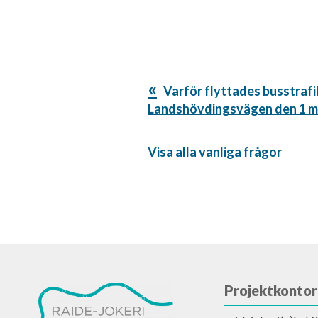
Föregående
Varför flyttades busstrafi
inlägg:
Landshövdingsvägen den 1 m
Visa alla vanliga frågor
Projektkontor