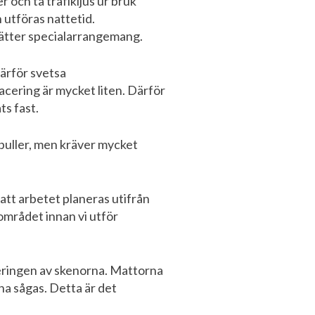
r och ta trafikljus ur bruk
 utföras nattetid.
sätter specialarrangemang.
därför svetsa
acering är mycket liten. Därför
ts fast.
 buller, men kräver mycket
att arbetet planeras utifrån
rområdet innan vi utför
teringen av skenorna. Mattorna
a sågas. Detta är det