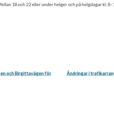
ellan 18 och 22 eller under helger och på helgdagar kl. 8–
Nästa
en och Birgittavägen för
Ändringar i trafikar
inlägg: