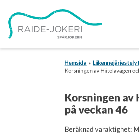
Gå
vidare
till
innehållet
Hemsida
Liikennejärjestely
Korsningen av Hiitolavägen o
Korsningen av 
på veckan 46
Beräknad varaktighet:
M