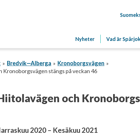
Suomeks
Nyheter
Vad är Spårjo
t
Bredvik—Alberga
Kronoborgsvägen
ch Kronoborgsvägen stängs på veckan 46
Hiitolavägen och Kronoborg
arraskuu 2020 – Kesäkuu 2021