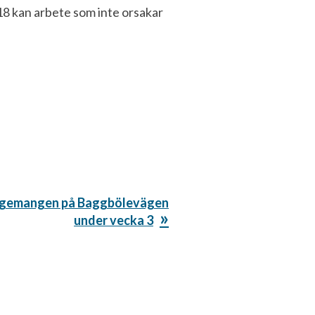
18 kan arbete som inte orsakar
rangemangen på Baggbölevägen
under vecka 3