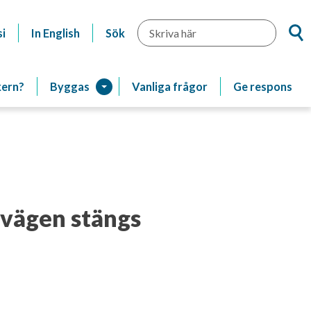
Sök
i
In English
Sök
kern?
Byggas
Vanliga frågor
Ge respons
svägen stängs