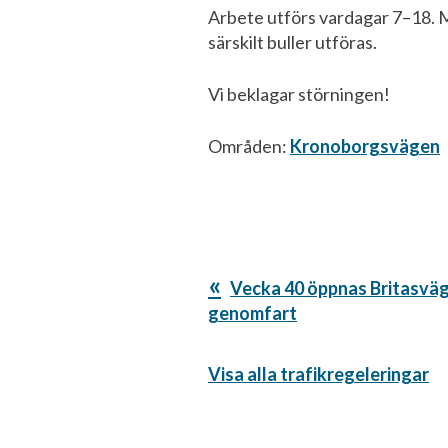
Arbete utförs vardagar 7–18. M
särskilt buller utföras.
Vi beklagar störningen!
Områden:
Kronoborgsvägen
Föregående
Vecka 40 öppnas Britasväg
inlägg:
genomfart
Visa alla trafikregeleringar