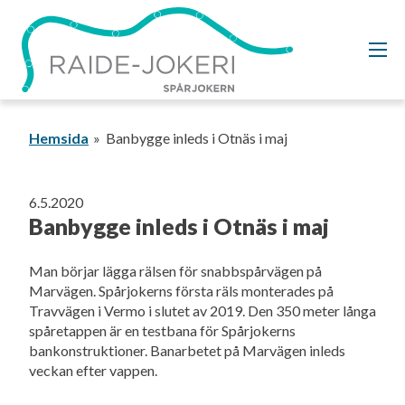
Gå
vidare
till
innehållet
Hemsida
Banbygge inleds i Otnäs i maj
6.5.2020
Banbygge inleds i Otnäs i maj
Man börjar lägga rälsen för snabbspårvägen på
Marvägen. Spårjokerns första räls monterades på
Travvägen i Vermo i slutet av 2019. Den 350 meter långa
spåretappen är en testbana för Spårjokerns
bankonstruktioner. Banarbetet på Marvägen inleds
veckan efter vappen.