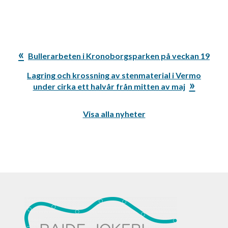
Föregående
Bullerarbeten i Kronoborgsparken på veckan 19
inlägg:
Nästa
Lagring och krossning av stenmaterial i Vermo
inlägg:
under cirka ett halvår från mitten av maj
Visa alla nyheter