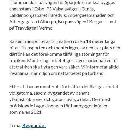
I sommar ska spårvägen för Spårjokern också byggas
annanstans i Esbo: På Vaisalavägen i Otnäs,
Lahdenpohjaspåret i Bredvik, Albergaesplanaden och
Albergagatan i Alberga, Bergansvägen i Bergans samt
på Travvägen i Vermo.
Rälsen transporteras till platsen i cirka 18 meter långa
bitar. Transporten och monteringen av dem tar plats och
därför kan det förekomma tillfälliga störningar för
trafiken. Monteringsarbetet görs även under natten för
att trafiken ska flyta och vara säker. Vi informerar alltid
invånarna i närmiljön om nattarbetet på förhand.
Efter att banan monterats fortsätter det övriga arbetet
vid gatorna, såsom byggandet av banans
ytkonstruktioner och gatans övriga delar. Den mest
brådskande byggsäsongen för banbygget infaller
sommaren 2021.
Tema:
Byggandet