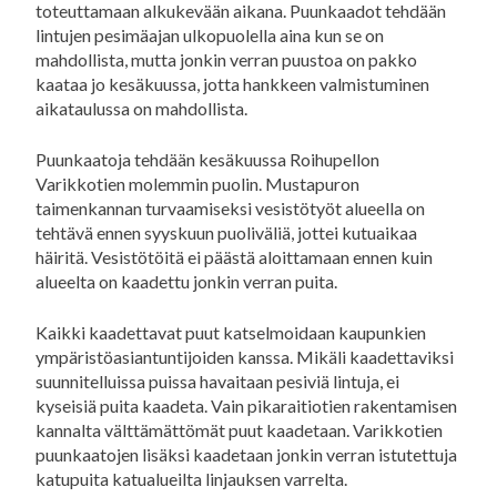
toteuttamaan alkukevään aikana. Puunkaadot tehdään
lintujen pesimäajan ulkopuolella aina kun se on
mahdollista, mutta jonkin verran puustoa on pakko
kaataa jo kesäkuussa, jotta hankkeen valmistuminen
aikataulussa on mahdollista.
Puunkaatoja tehdään kesäkuussa Roihupellon
Varikkotien molemmin puolin. Mustapuron
taimenkannan turvaamiseksi vesistötyöt alueella on
tehtävä ennen syyskuun puoliväliä, jottei kutuaikaa
häiritä. Vesistötöitä ei päästä aloittamaan ennen kuin
alueelta on kaadettu jonkin verran puita.
Kaikki kaadettavat puut katselmoidaan kaupunkien
ympäristöasiantuntijoiden kanssa. Mikäli kaadettaviksi
suunnitelluissa puissa havaitaan pesiviä lintuja, ei
kyseisiä puita kaadeta. Vain pikaraitiotien rakentamisen
kannalta välttämättömät puut kaadetaan. Varikkotien
puunkaatojen lisäksi kaadetaan jonkin verran istutettuja
katupuita katualueilta linjauksen varrelta.