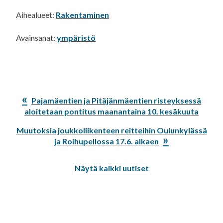
Aihealueet:
Rakentaminen
Avainsanat:
ympäristö
Edellinen
Pajamäentien ja Pitäjänmäentien risteyksessä
artikkeli:
aloitetaan pontitus maanantaina 10. kesäkuuta
Seuraava
Muutoksia joukkoliikenteen reitteihin Oulunkylässä
artikkeli:
ja Roihupellossa 17.6. alkaen
Näytä kaikki uutiset