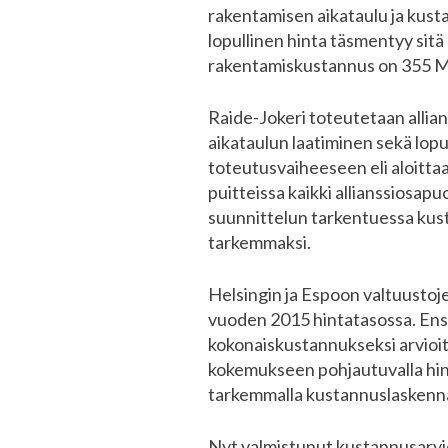
rakentamisen aikataulu ja kust
lopullinen hinta täsmentyy sit
rakentamiskustannus on 355 M
Raide-Jokeri toteutetaan allian
aikataulun laatiminen sekä lopu
toteutusvaiheeseen eli aloitta
puitteissa kaikki allianssiosap
suunnittelun tarkentuessa kust
tarkemmaksi.
Helsingin ja Espoon valtuust
vuoden 2015 hintatasossa. Ensi
kokonaiskustannukseksi arvioit
kokemukseen pohjautuvalla hinn
tarkemmalla kustannuslaskennal
Nyt valmistunut kustannusarvio