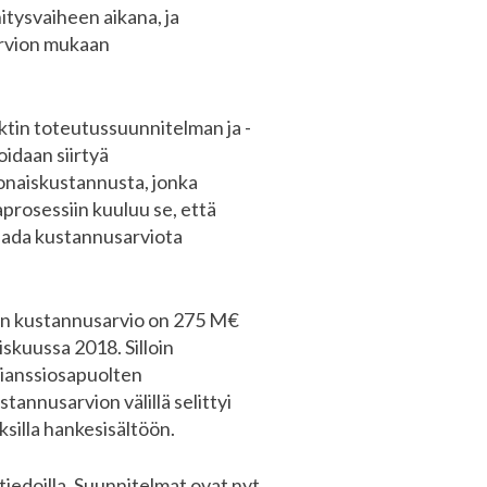
tysvaiheen aikana, ja
arvion mukaan
ektin toteutussuunnitelman ja -
idaan siirtyä
konaiskustannusta, jonka
prosessiin kuuluu se, että
saada kustannusarviota
in kustannusarvio on 275 M€
skuussa 2018. Silloin
lianssiosapuolten
nnusarvion välillä selittyi
silla hankesisältöön.
iedoilla. Suunnitelmat ovat nyt