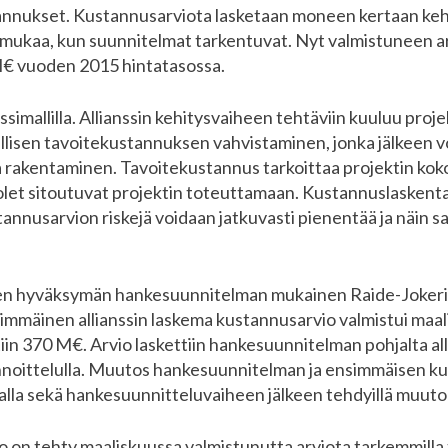
annukset. Kustannusarviota lasketaan moneen kertaan kehi
ä mukaa, kun suunnitelmat tarkentuvat. Nyt valmistuneen 
€ vuoden 2015 hintatasossa.
ssimallilla. Allianssin kehitysvaiheen tehtäviin kuuluu proj
llisen tavoitekustannuksen vahvistaminen, jonka jälkeen vo
a rakentaminen. Tavoitekustannus tarkoittaa projektin ko
uolet sitoutuvat projektin toteuttamaan. Kustannuslaskenta
annusarvion riskejä voidaan jatkuvasti pienentää ja näin 
ojen hyväksymän hankesuunnitelman mukainen Raide-Joker
mmäinen allianssin laskema kustannusarvio valmistui maali
iin 370 M€. Arvio laskettiin hankesuunnitelman pohjalta al
oittelulla. Muutos hankesuunnitelman ja ensimmäisen kusta
la sekä hankesuunnitteluvaiheen jälkeen tehdyillä muutok
 on tehty maaliskuussa valmistunutta arviota tarkemmilla t