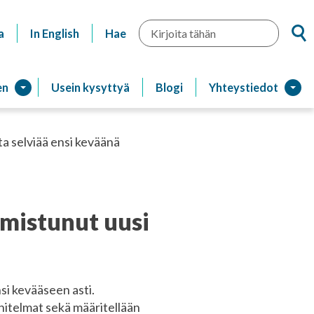
Hae
a
In English
Hae
en
Usein kysyttyä
Blogi
Yhteystiedot
ta selviää ensi keväänä
lmistunut uusi
si kevääseen asti.
itelmat sekä määritellään