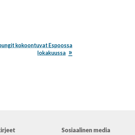
pungit kokoontuvat Espoossa
lokakuussa
irjeet
Sosiaalinen media