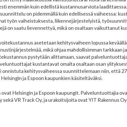
sesti enemmän kuin edellistä kustannusarviota laadittaessa.
uunnittelu on pidemmällä kuin edellisessä vaiheessa: kus
t työn vaiheistuksesta, liikennejärjestelyistä, työsuunnitt
ejä on saatu lievennettyä, mikä on osaltaan vaikuttanut k
voitekustannus asetetaan kehitysvaiheen lopussa kevääll
nnustinjärjestelmää, mikä ohjaa mahdollisimman tarkkaan j
tekustannus pystytään alittamaan, saavat palveluntuottajat
eluntuottajat kustantavat omalta osaltaan osan ylityksestä.
a ei onnistuta kehitysvaiheessa suunnittelemaan niin, että 
n Helsingin ja Espoon kaupunkien käsiteltäväksi.
jia ovat Helsingin ja Espoon kaupungit. Palveluntuottajia o
y sekä VR Track Oy, ja urakoitsijoita ovat YIT Rakennus Oy