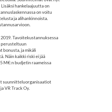
 Lisäksi hankelaajuutta on
tannuslaskennassa on voitu
elusta ja alihankinnoista.
ustannusarvioon.
ä 2019. Tavoitekustannuksessa
a perusteltuun
 bonusta, ja mikäli
 Näin kaikki riski ei jää
275 M€:n budjetin raameissa
vat suunnitteluorganisaatiot
 ja VR Track Oy.