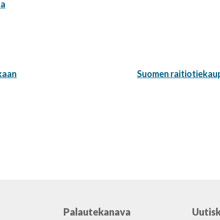
ta
Seuraava
ikaan
Suomen raitiotiekau
artikkeli:
Palautekanava
Uutisk