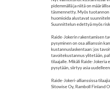
pidemmällä ja niitä on määrälli
täsmennetty. Myös tuotannon s
huomioida alustavat suunnitelma
Suunnittelun edettyä myös risk
Raide-Jokerin rakentamisen ta
pysyminen on osa allianssin ka
kustannuslaskentaan: jos tavoi
tavoitekustannus ylitetään, palv
tilaajalle. Mikäli Raide-Jokeri
pysytään, siirtyy asia uudellee
Raide-Jokeri-allianssissa tilaa
Sitowise Oy, Ramboll Finland O