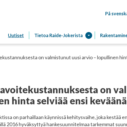
På svensk
Raitiotien
Uutiset
Tietoa Raide-Jokerista
Rakentamin
ekustannuksesta on valmistunut uusi arvio – lopullinen hin
tavoitekustannuksesta on va
nen hinta selviää ensi keväänä
issa on parhaillaan käynnissä kehitysvaihe, joka kestää en
llä 2016 hyväksyttyä hankesuunnitelmaa tarkemmat suunn