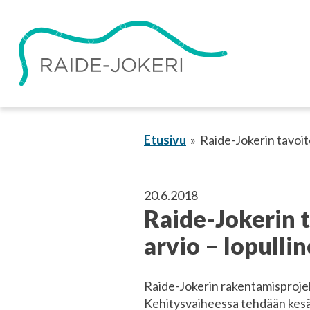
Siirry
sisältöön
Etusivu
Raide-Jokerin tavoit
20.6.2018
Raide-Jokerin 
arvio – lopulli
Raide-Jokerin rakentamisprojekt
Kehitysvaiheessa tehdään kesä