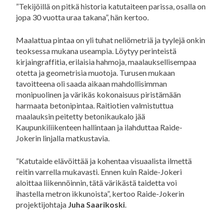
”Tekijöillä on pitkä historia katutaiteen parissa, osalla on
jopa 30 vuotta uraa takana”, hän kertoo.
Maalattua pintaa on yli tuhat neliömetriä ja tyylejä onkin
teoksessa mukana useampia. Löytyy perinteistä
kirjaingraffitia, erilaisia hahmoja, maalauksellisempaa
otetta ja geometrisia muotoja. Turusen mukaan
tavoitteena oli saada aikaan mahdollisimman
monipuolinen ja värikäs kokonaisuus piristämään
harmaata betonipintaa. Raitiotien valmistuttua
maalauksin peitetty betonikaukalo jää
Kaupunkiliikenteen hallintaan ja ilahduttaa Raide-
Jokerin linjalla matkustavia.
”Katutaide elävöittää ja kohentaa visuaalista ilmettä
reitin varrella mukavasti. Ennen kuin Raide-Jokeri
aloittaa liikennöinnin, tätä värikästä taidetta voi
ihastella metron ikkunoista”, kertoo Raide-Jokerin
projektijohtaja
Juha Saarikoski
.