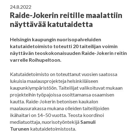
24.8.2022
Raide-Jokerin reitille maalattiin
näyttävää katutaidetta
Helsingin kaupungin nuorisopalveluiden
katutaidetoimisto toteutti 20 taiteilijan voimin
näyttävän teoskokonaisuuden Raide-Jokerin reitin
varrelle Roihupeltoon.
Katutaidetoimisto on toteuttanut vuosien saatossa
lukuisia maalausprojekteja helsinkiläiseen
kaupunkiympäristöön. Taiteilijat valikoituvat mukaan
projekteihin työpajoissa osoittamansa osaamisen
kautta. Raide-Jokerin betonisen kaukalon
maalausurakassa mukana olleiden taiteilijoiden
ikähaitari on 14–50 vuotta. Teosta koordinoi
mediatuottaja, nuorisotyöntekijä
Samuli
Turunen
katutaidetoimistosta.