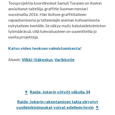
Teosprojektia koordinoinut Samuli Turunen on itsekin
ansioitunut taiteilija, graffitin Suomen mestari
vuosimallia 2016. Hän iloitsee graffititaiteen
vapautumisesta ja taiteenlajin aseman kohoamisesta
nykytaiteen kentälle. Se näkyy myös katutaidetoimiston
työmäärässä, sillä tulevaisuuteen on suunnitteilla jo
useita projekteja.
Katso video teoksen valmistumisesta!
Alueet:
Viikki–Itäkeskus
,
Varikkotie
Edellinen
Raide-Jokerin yötyöt viikolla 34
artikkeli:
Seuraava
Raide-Jokerin rakentamisen takia siirretyt
artikkeli:
vuollejokisimpukat voivat edelleen hyvin