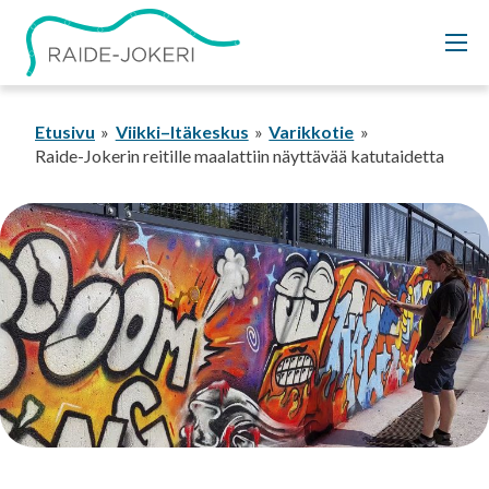
Siirry
sisältöön
Etusivu
Viikki–Itäkeskus
Varikkotie
Raide-Jokerin reitille maalattiin näyttävää katutaidetta