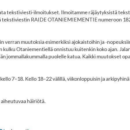
ta tekstiviesti-ilmoitukset. Ilmoitamme räjäytyksistä teksti
mällä tekstiviestin RAIDE OTANIEMIEMENTIE numeroon 182
 verran muutoksia esimerkiksi ajokaistoihin ja -nopeuksiin
 kulku Otaniementiellä onnistuu kuitenkin koko ajan. Jalan
ään jommallakummalla puolelle katua. Kaikki muutokset o
 kello 7–18. Kello 18–22 välillä, viikonloppuisin ja arkipyhin
aiheutuvaa häiriötä.