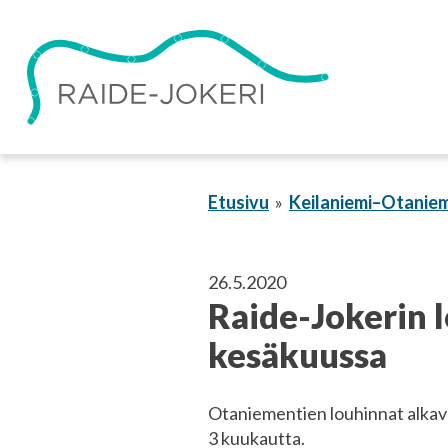
Siirry
sisältöön
Etusivu
Keilaniemi–Otaniem
26.5.2020
Raide-Jokerin 
kesäkuussa
Otaniementien louhinnat alkava
3 kuukautta.