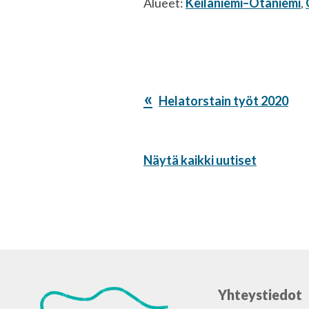
Alueet:
Keilaniemi–Otaniemi
,
Edellinen
Helatorstain työt 2020
artikkeli:
Näytä kaikki uutiset
Yhteystiedot