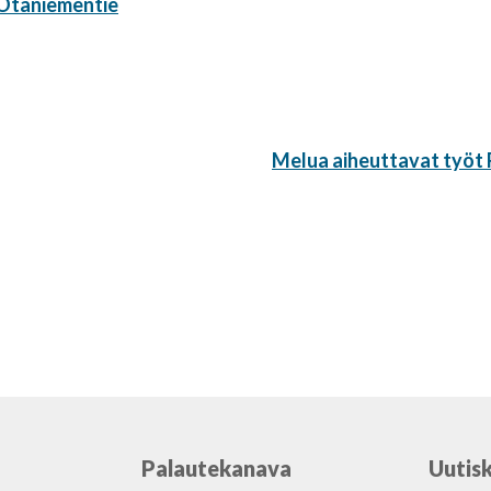
Otaniementie
Seuraava
Melua aiheuttavat työt 
artikkeli:
Palautekanava
Uutisk