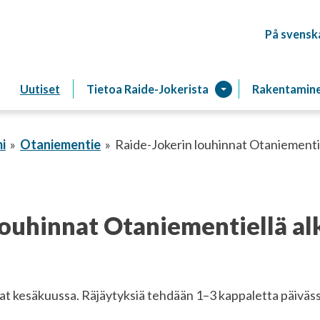
På svensk
Raitiotien
Uutiset
Tietoa Raide-Jokerista
Rakentamin
i
Otaniementie
Raide-Jokerin louhinnat Otaniementi
louhinnat Otaniementiellä al
t kesäkuussa. Räjäytyksiä tehdään 1–3 kappaletta päiväss