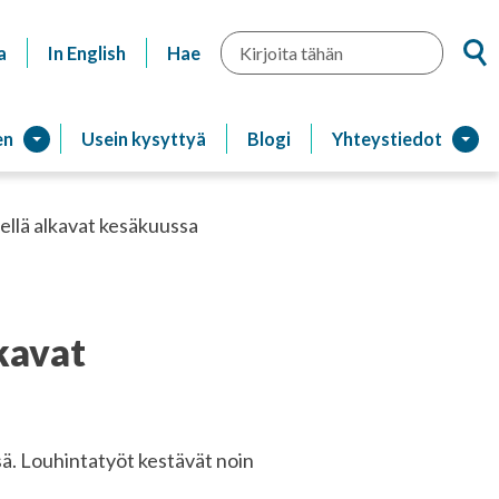
Hae
a
In English
Hae
en
Usein kysyttyä
Blogi
Yhteystiedot
ellä alkavat kesäkuussa
kavat
ä. Louhintatyöt kestävät noin