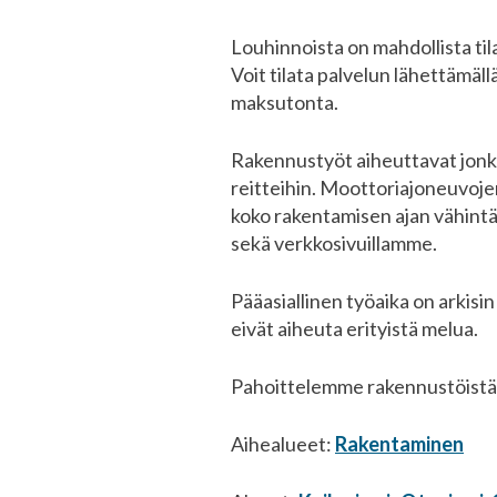
Louhinnoista on mahdollista tila
Voit tilata palvelun lähettä
maksutonta.
Rakennustyöt aiheuttavat jonkin
reitteihin. Moottoriajoneuvojen
koko rakentamisen ajan vähint
sekä verkkosivuillamme.
Pääasiallinen työaika on arkisin
eivät aiheuta erityistä melua.
Pahoittelemme rakennustöistä 
Aihealueet:
Rakentaminen