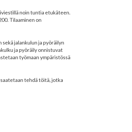
viestillä noin tuntia etukäteen.
00. Tilaaminen on
 sekä jalankulun ja pyöräilyn
kulku ja pyöräily onnistuvat
pastetaan työmaan ympäristössä
ä saatetaan tehdä töitä, jotka