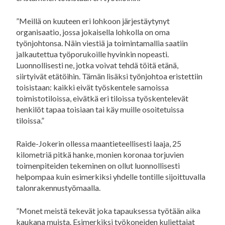
”Meillä on kuuteen eri lohkoon järjestäytynyt
organisaatio, jossa jokaisella lohkolla on oma
työnjohtonsa. Näin viestiä ja toimintamallia saatiin
jalkautettua työporukoille hyvinkin nopeasti.
Luonnollisesti ne, jotka voivat tehdä töitä etänä,
siirtyivät etätöihin. Tämän lisäksi työnjohtoa eristettiin
toisistaan: kaikki eivät työskentele samoissa
toimistotiloissa, eivätkä eri tiloissa työskentelevät
henkilöt tapaa toisiaan tai käy muille osoitetuissa
tiloissa.”
Raide-Jokerin ollessa maantieteellisesti laaja, 25
kilometriä pitkä hanke, monien koronaa torjuvien
toimenpiteiden tekeminen on ollut luonnollisesti
helpompaa kuin esimerkiksi yhdelle tontille sijoittuvalla
talonrakennustyömaalla.
”Monet meistä tekevät joka tapauksessa työtään aika
kaukana muista. Esimerkiksi työkoneiden kuljettajat