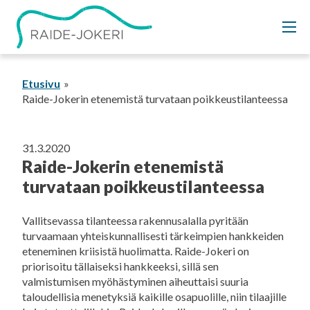
Siirry
sisältöön
Etusivu
Raide-Jokerin etenemistä turvataan poikkeustilanteessa
31.3.2020
Raide-Jokerin etenemistä
turvataan poikkeustilanteessa
Vallitsevassa tilanteessa rakennusalalla pyritään
turvaamaan yhteiskunnallisesti tärkeimpien hankkeiden
eteneminen kriisistä huolimatta. Raide-Jokeri on
priorisoitu tällaiseksi hankkeeksi, sillä sen
valmistumisen myöhästyminen aiheuttaisi suuria
taloudellisia menetyksiä kaikille osapuolille, niin tilaajille