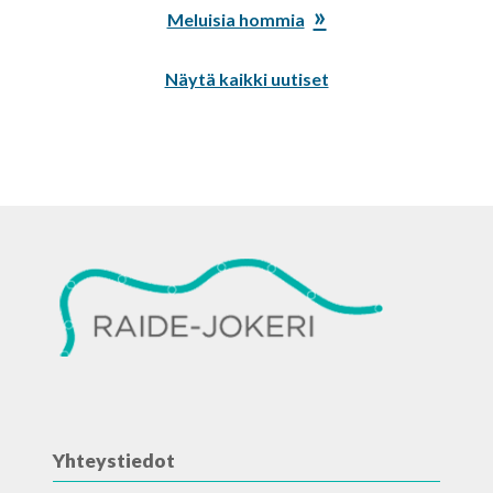
Seuraava
Meluisia hommia
artikkeli:
Näytä kaikki uutiset
Yhteystiedot