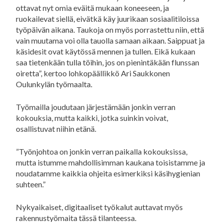
ottavat nyt omia eväitä mukaan koneeseen, ja
ruokailevat siellä, eivätkä käy juurikaan sosiaalitiloissa
työpäivän aikana. Taukoja on myös porrastettu niin, että
vain muutama voi olla tauolla samaan aikaan. Saippuat ja
käsidesit ovat käytössä mennen ja tullen. Eikä kukaan
saa tietenkään tulla töihin, jos on pienintäkään flunssan
oiretta”, kertoo lohkopäällikkö Ari Saukkonen
Oulunkylän työmaalta.
Työmailla joudutaan järjestämään jonkin verran
kokouksia, mutta kaikki, jotka suinkin voivat,
osallistuvat niihin etänä.
”Työnjohtoa on jonkin verran paikalla kokouksissa,
mutta istumme mahdollisimman kaukana toisistamme ja
noudatamme kaikkia ohjeita esimerkiksi käsihygienian
suhteen.”
Nykyaikaiset, digitaaliset työkalut auttavat myös
rakennustyömaita tässä tilanteessa.