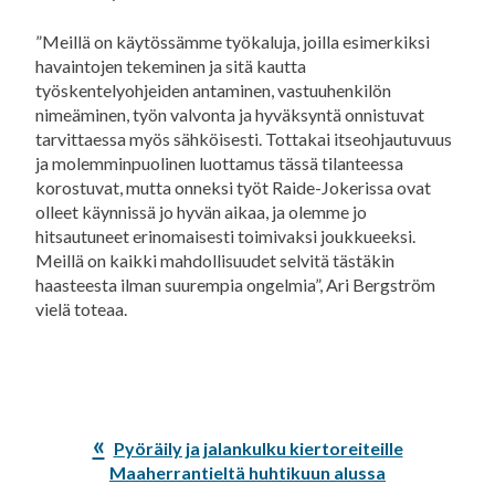
”Meillä on käytössämme työkaluja, joilla esimerkiksi
havaintojen tekeminen ja sitä kautta
työskentelyohjeiden antaminen, vastuuhenkilön
nimeäminen, työn valvonta ja hyväksyntä onnistuvat
tarvittaessa myös sähköisesti. Tottakai itseohjautuvuus
ja molemminpuolinen luottamus tässä tilanteessa
korostuvat, mutta onneksi työt Raide-Jokerissa ovat
olleet käynnissä jo hyvän aikaa, ja olemme jo
hitsautuneet erinomaisesti toimivaksi joukkueeksi.
Meillä on kaikki mahdollisuudet selvitä tästäkin
haasteesta ilman suurempia ongelmia”, Ari Bergström
vielä toteaa.
Edellinen
Pyöräily ja jalankulku kiertoreiteille
artikkeli:
Maaherrantieltä huhtikuun alussa