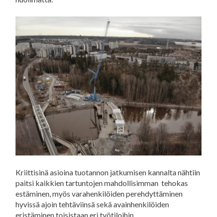
Kriittisinä asioina tuotannon jatkumisen kannalta nähtiin
paitsi kaikkien tartuntojen mahdollisimman tehokas
estäminen, myös varahenkilöiden perehdyttäminen
hyvissä ajoin tehtäviinsä sekä avainhenkilöiden
eristäminen toisistaan eri työtiloihin.