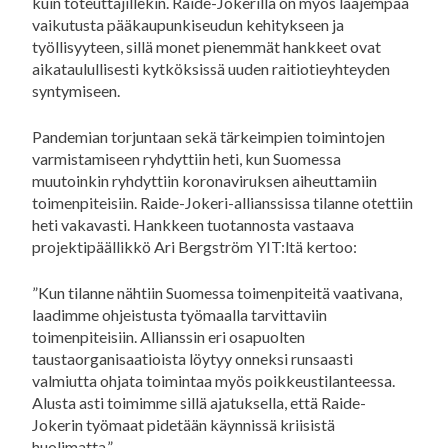
kuin toteuttajillekin. Raide-Jokerilla on myös laajempaa
vaikutusta pääkaupunkiseudun kehitykseen ja
työllisyyteen, sillä monet pienemmät hankkeet ovat
aikataulullisesti kytköksissä uuden raitiotieyhteyden
syntymiseen.
Pandemian torjuntaan sekä tärkeimpien toimintojen
varmistamiseen ryhdyttiin heti, kun Suomessa
muutoinkin ryhdyttiin koronaviruksen aiheuttamiin
toimenpiteisiin. Raide-Jokeri-allianssissa tilanne otettiin
heti vakavasti. Hankkeen tuotannosta vastaava
projektipäällikkö Ari Bergström YIT:ltä kertoo:
”Kun tilanne nähtiin Suomessa toimenpiteitä vaativana,
laadimme ohjeistusta työmaalla tarvittaviin
toimenpiteisiin. Allianssin eri osapuolten
taustaorganisaatioista löytyy onneksi runsaasti
valmiutta ohjata toimintaa myös poikkeustilanteessa.
Alusta asti toimimme sillä ajatuksella, että Raide-
Jokerin työmaat pidetään käynnissä kriisistä
huolimatta.”