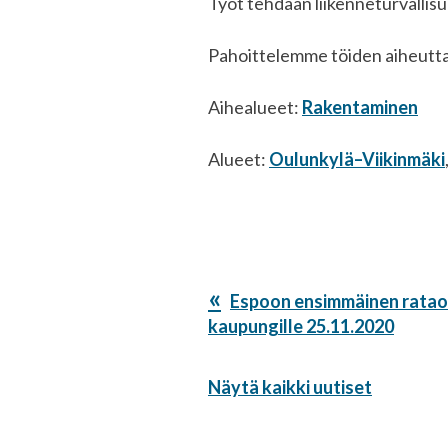
Työt tehdään liikenneturvallis
Pahoittelemme töiden aiheutta
Aihealueet:
Rakentaminen
Alueet:
Oulunkylä–Viikinmäki
Edellinen
Espoon ensimmäinen rataos
artikkeli:
kaupungille 25.11.2020
Näytä kaikki uutiset