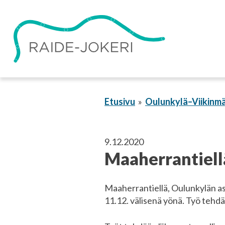
Siirry
sisältöön
Etusivu
Oulunkylä–Viikinmä
9.12.2020
Maaherrantiellä
Maaherrantiellä, Oulunkylän as
11.12. välisenä yönä. Työ tehdä