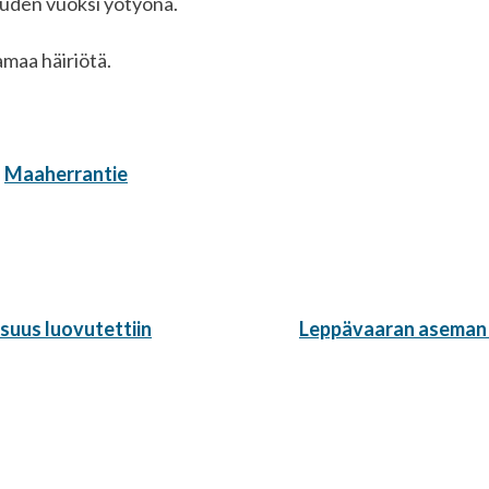
uuden vuoksi yötyönä.
maa häiriötä.
,
Maaherrantie
Seuraava
uus luovutettiin
Leppävaaran aseman 
artikkeli: