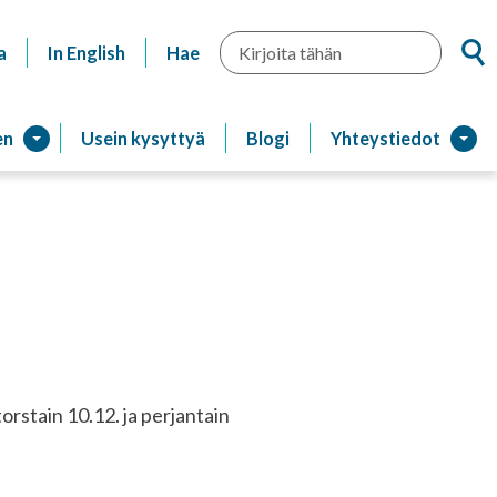
Hae
a
In English
Hae
en
Usein kysyttyä
Blogi
Yhteystiedot
rstain 10.12. ja perjantain