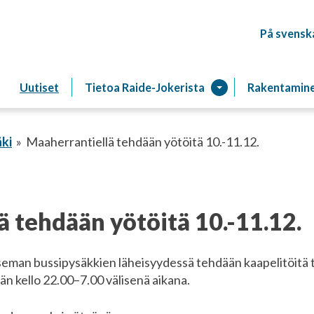
På svensk
Raitiotien
Uutiset
Tietoa Raide-Jokerista
Rakentamin
ki
Maaherrantiellä tehdään yötöitä 10.-11.12.
 tehdään yötöitä 10.-11.12.
eman bussipysäkkien läheisyydessä tehdään kaapelitöitä to
än kello 22.00–7.00 välisenä aikana.