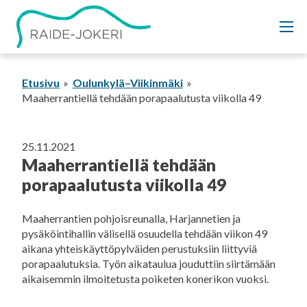
Siirry
sisältöön
Etusivu
Oulunkylä–Viikinmäki
Maaherrantiellä tehdään porapaalutusta viikolla 49
25.11.2021
Maaherrantiellä tehdään
porapaalutusta viikolla 49
Maaherrantien pohjoisreunalla, Harjannetien ja
pysäköintihallin välisellä osuudella tehdään viikon 49
aikana yhteiskäyttöpylväiden perustuksiin liittyviä
porapaalutuksia. Työn aikataulua jouduttiin siirtämään
aikaisemmin ilmoitetusta poiketen konerikon vuoksi.