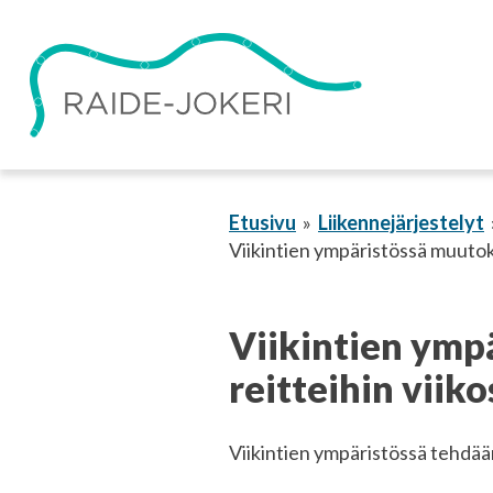
Siirry
sisältöön
Etusivu
Liikennejärjestelyt
Viikintien ympäristössä muutoksi
Viikintien ympä
reitteihin viiko
Viikintien ympäristössä tehdään