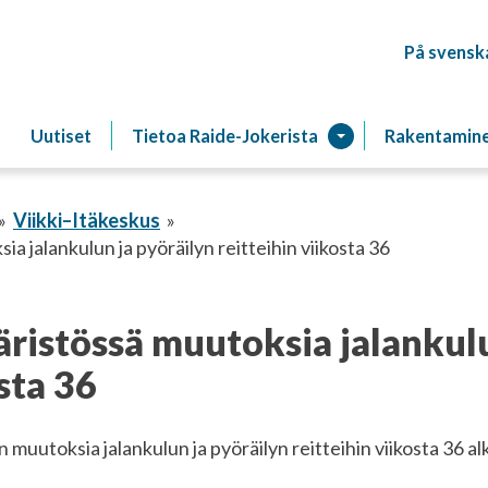
På svensk
Raitiotien
Uutiset
Tietoa Raide-Jokerista
Rakentamin
Viikki–Itäkeskus
a jalankulun ja pyöräilyn reitteihin viikosta 36
ristössä muutoksia jalankulu
sta 36
 muutoksia jalankulun ja pyöräilyn reitteihin viikosta 36 al