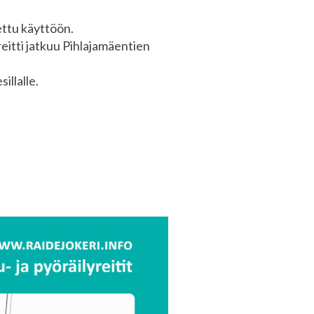
ettu käyttöön.
reitti jatkuu Pihlajamäentien
illalle.