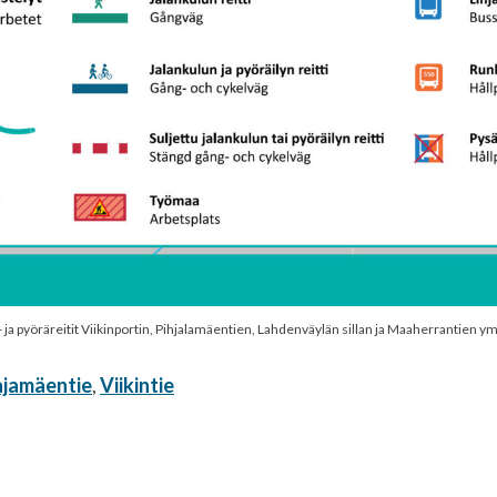
 ja pyöräreitit Viikinportin, Pihjalamäentien, Lahdenväylän sillan ja Maaherrantien y
ajamäentie
,
Viikintie