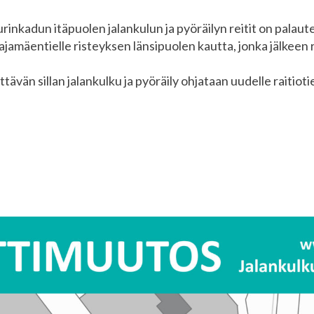
urinkadun itäpuolen jalankulun ja pyöräilyn reitit on palaut
ajamäentielle risteyksen länsipuolen kautta, jonka jälkeen 
tävän sillan jalankulku ja pyöräily ohjataan uudelle raitioties