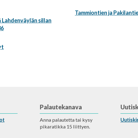
Seuraava
Tammiontien ja Pakilantie
artikkeli:
 Lahdenväylän sillan
36
yt
Palautekanava
Uutisk
ot
Anna palautetta tai kysy
Uutiski
pikaratikka 15 liittyen.