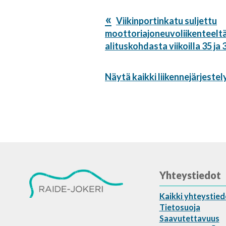
Edellinen
Viikinportinkatu suljettu
artikkeli:
moottoriajoneuvoliikenteeltä
alituskohdasta viikoilla 35 ja 
Näytä kaikki liikennejärjestel
Yhteystiedot
Kaikki yhteystied
Tietosuoja
Saavutettavuus