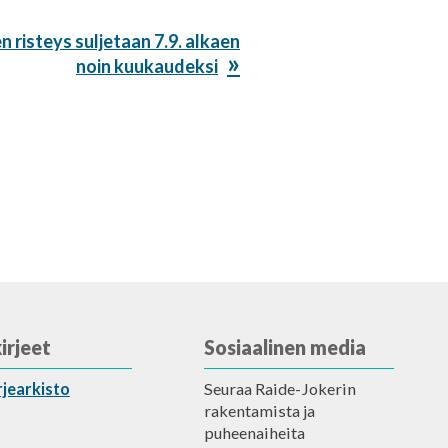
n risteys suljetaan 7.9. alkaen
noin kuukaudeksi
irjeet
Sosiaalinen media
rjearkisto
Seuraa Raide-Jokerin
rakentamista ja
puheenaiheita