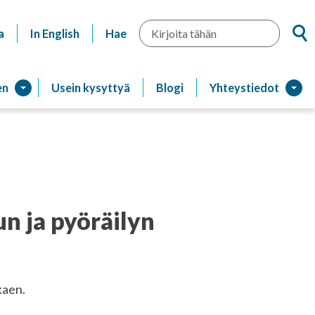
Hae
a
In English
Hae
en
Usein kysyttyä
Blogi
Yhteystiedot
n ja pyöräilyn
kaen.