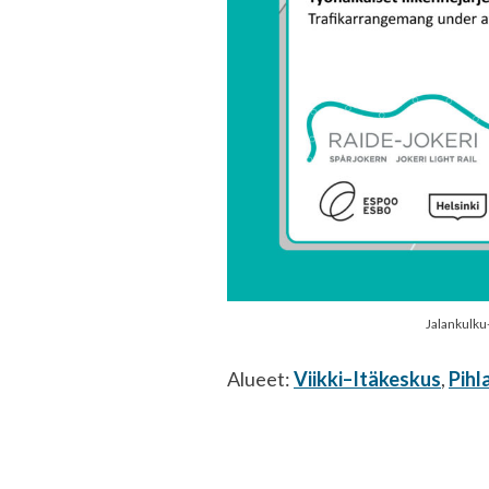
Jalankulku-
Alueet:
Viikki–Itäkeskus
,
Pihl