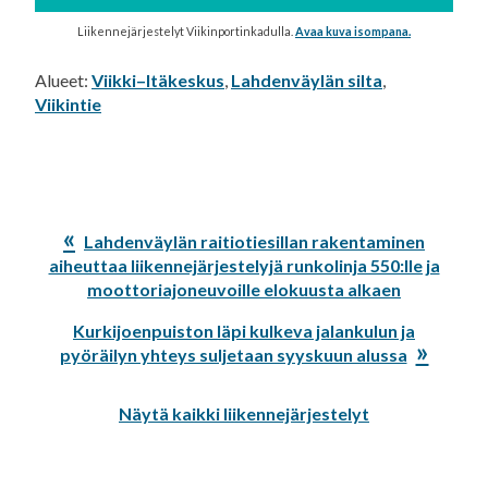
Liikennejärjestelyt Viikinportinkadulla.
Avaa kuva isompana.
Alueet:
Viikki–Itäkeskus
,
Lahdenväylän silta
,
Viikintie
Edellinen
Lahdenväylän raitiotiesillan rakentaminen
artikkeli:
aiheuttaa liikennejärjestelyjä runkolinja 550:lle ja
moottoriajoneuvoille elokuusta alkaen
Seuraava
Kurkijoenpuiston läpi kulkeva jalankulun ja
artikkeli:
pyöräilyn yhteys suljetaan syyskuun alussa
Näytä kaikki liikennejärjestelyt