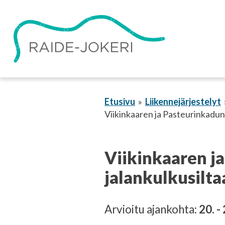
Siirry
sisältöön
Etusivu
Liikennejärjestelyt
Viikinkaaren ja Pasteurinkadun 
Viikinkaaren ja
jalankulkusiltaa
Arvioitu ajankohta:
20. -