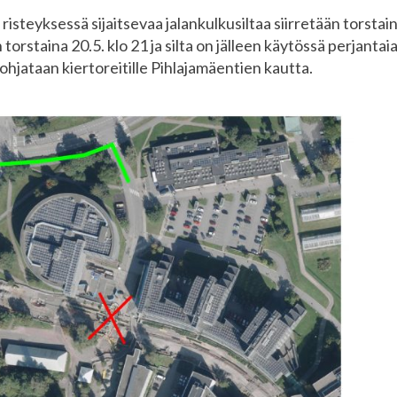
isteyksessä sijaitsevaa jalankulkusiltaa siirretään torstain
 torstaina 20.5. klo 21 ja silta on jälleen käytössä perjant
 ohjataan kiertoreitille Pihlajamäentien kautta.