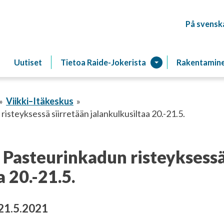
På svensk
Raitiotien
Uutiset
Tietoa Raide-Jokerista
Rakentamin
Viikki–Itäkeskus
risteyksessä siirretään jalankulkusiltaa 20.-21.5.
 Pasteurinkadun risteyksessä
 20.-21.5.
 21.5.2021