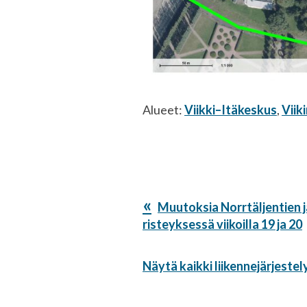
Alueet:
Viikki–Itäkeskus
,
Viik
Edellinen
Muutoksia Norrtäljentien j
artikkeli:
risteyksessä viikoilla 19 ja 20
Näytä kaikki liikennejärjestel