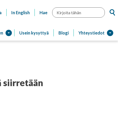
Hae
a
In English
Hae
en
Usein kysyttyä
Blogi
Yhteystiedot
 siirretään