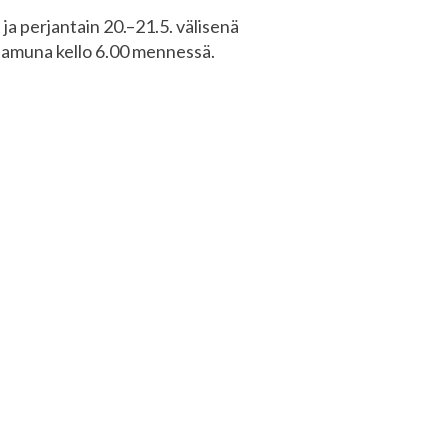
 ja perjantain 20.–21.5. välisenä
aiaamuna kello 6.00 mennessä.