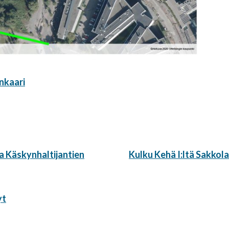
inkaari
Seuraava
a Käskynhaltijantien
Kulku Kehä I:ltä Sakkol
artikkeli:
yt