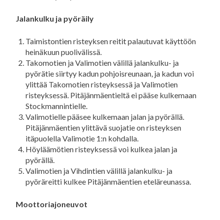
Jalankulku ja pyöräily
Taimistontien risteyksen reitit palautuvat käyttöön
heinäkuun puolivälissä.
Takomotien ja Valimotien välillä jalankulku- ja
pyörätie siirtyy kadun pohjoisreunaan, ja kadun voi
ylittää Takomotien risteyksessä ja Valimotien
risteyksessä. Pitäjänmäentieltä ei pääse kulkemaan
Stockmannintielle.
Valimotielle pääsee kulkemaan jalan ja pyörällä.
Pitäjänmäentien ylittävä suojatie on risteyksen
itäpuolella Valimotie 1:n kohdalla.
Höyläämötien risteyksessä voi kulkea jalan ja
pyörällä.
Valimotien ja Vihdintien välillä jalankulku- ja
pyöräreitti kulkee Pitäjänmäentien eteläreunassa.
Moottoriajoneuvot