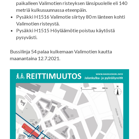
paikalleen Valimotien risteyksen länsipuolelle eli 140
metriä kulkusuunnassa eteenpäin.
Pysäkki H1516 Valimotie siirtyy 80 m länteen kohti
Valimotien risteystä.
Pysäkki H1515 Höyläämötie poistuu käytöstä
pysyvästi.
Bussilinja 54 palaa kulkemaan Valimotien kautta
maanantaina 12.7.2021.