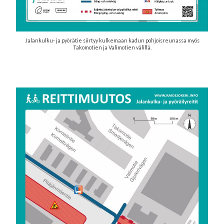
Jalankulku- ja pyörätie siirtyy kulkemaan kadun pohjoisreunassa myös
Takomotien ja Valimotien välillä.