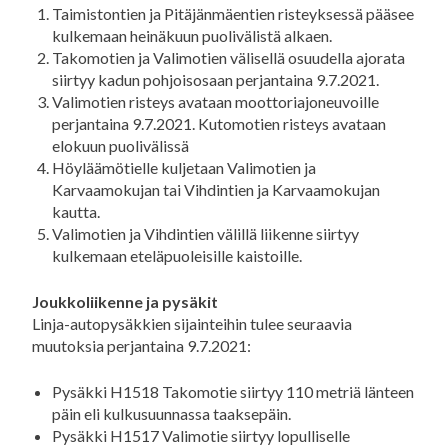
Taimistontien ja Pitäjänmäentien risteyksessä pääsee
kulkemaan heinäkuun puolivälistä alkaen.
Takomotien ja Valimotien välisellä osuudella ajorata
siirtyy kadun pohjoisosaan perjantaina 9.7.2021.
Valimotien risteys avataan moottoriajoneuvoille
perjantaina 9.7.2021. Kutomotien risteys avataan
elokuun puolivälissä
Höyläämötielle kuljetaan Valimotien ja
Karvaamokujan tai Vihdintien ja Karvaamokujan
kautta.
Valimotien ja Vihdintien välillä liikenne siirtyy
kulkemaan eteläpuoleisille kaistoille.
Joukkoliikenne ja pysäkit
Linja-autopysäkkien sijainteihin tulee seuraavia
muutoksia perjantaina 9.7.2021:
Pysäkki H1518 Takomotie siirtyy 110 metriä länteen
päin eli kulkusuunnassa taaksepäin.
Pysäkki H1517 Valimotie siirtyy lopulliselle