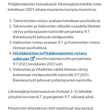
Pitäjänmäentien työnaikaisiin liikennejärjestelyihin tulee
heinäkuun 2021 aikana muutamia isompia muutoksia.
Taimistontien risteys avataan heinäkuun puolivälissä.
Takomotien ja Valimotien välisellä osuudella liikenne
siirtyy pohjoispuolen kaistoille perjantaina 9.7.
Rakennustyöt jatkuvat eteläpuolella.
Valimotien risteys avataan 9.7. ja Kutomotien risteys
elokuun puolivälissä.
Höyläämötien ja Pitäjänmäentien risteys
suljetaan
moottoriajoneuvoilta perjantaina
9.7.2021 kevääseen 2022 asti.
Valimotien ja Vihdintien välillä liikenne siirtyy
kulkemaan eteläpuoleisille kaistoille 9.7.2021.
Rakennustyöt jatkuvat pohjoispuolen kaistoilla.
Liikennejärjestelymuutokset (kohdat 2–5) tehdään
yötyönä torstain 8.7. ja perjantain 9.7. välisenä yönä.
Muutosten yhteydessä reitit muuttuvat seuraavasti.