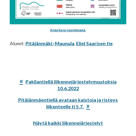
Avaa kuva suurempana.
Alueet:
Pitäjänmäki–Maunula
,
Eliel Saarisen tie
Edellinen
Pakilantiellä liikennejärjestelymuutoksia
artikkeli:
10.6.2022
Seuraava
Pitäjänmäentiellä avataan kaistoja ja risteys
artikkeli:
liikenteelle ti 5.7.
Näytä kaikki liikennejärjestelyt