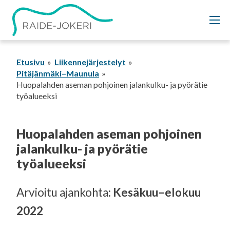
Siirry
sisältöön
Etusivu
Liikennejärjestelyt
Pitäjänmäki–Maunula
Huopalahden aseman pohjoinen jalankulku- ja pyörätie
työalueeksi
Huopalahden aseman pohjoinen
jalankulku- ja pyörätie
työalueeksi
Arvioitu ajankohta:
Kesäkuu–elokuu
2022