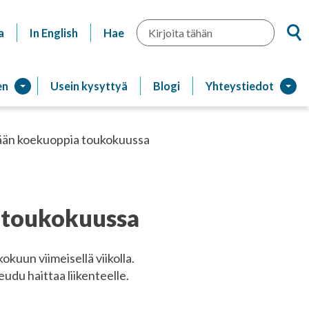
Hae
a
In English
Hae
en
Usein kysyttyä
Blogi
Yhteystiedot
ään koekuoppia toukokuussa
 toukokuussa
uun viimeisellä viikolla.
du haittaa liikenteelle.