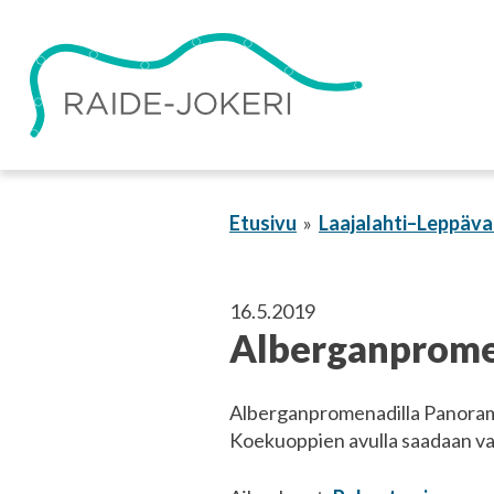
Siirry
sisältöön
Etusivu
Laajalahti–Leppäva
16.5.2019
Alberganprome
Alberganpromenadilla Panorama 
Koekuoppien avulla saadaan var