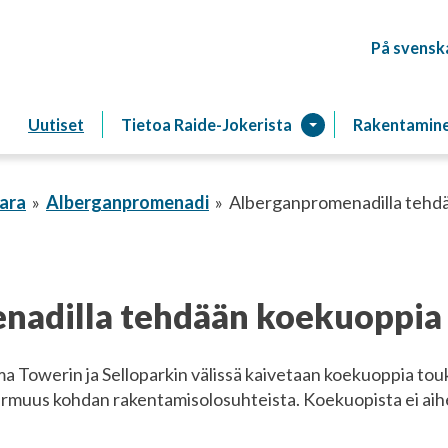
På svensk
Raitiotien
Uutiset
Tietoa Raide-Jokerista
Rakentamin
ara
Alberganpromenadi
Alberganpromenadilla tehd
nadilla tehdään koekuoppia
Towerin ja Selloparkin välissä kaivetaan koekuoppia toukok
muus kohdan rakentamisolosuhteista. Koekuopista ei aiheu